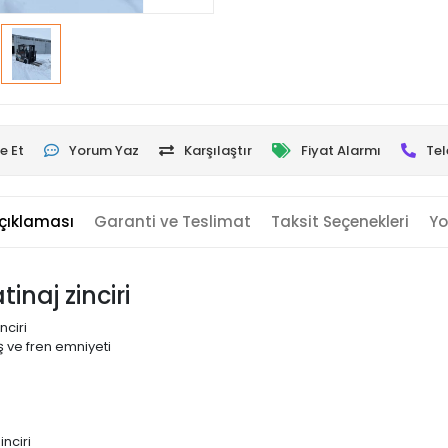
e Et
Yorum Yaz
Karşılaştır
Fiyat Alarmı
Tel
çıklaması
Garanti ve Teslimat
Taksit Seçenekleri
Yo
inaj zinciri
nciri
 ve fren emniyeti
nciri