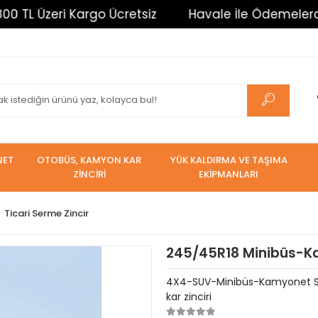
eri Kargo Ücretsiz
Havale İle Ödemelerde %3 İndi
NET
OTOBÜS, KAMYON KAR
YÜK KALDIRMA VE TAŞIMA
ZİNCİRİ
EKİPMANLARI
Ticari Serme Zincir
245/45R18 Minibüs-Ka
4X4-SUV-Minibüs-Kamyonet Serm
kar zinciri