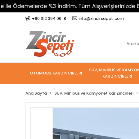
emelerde %3 İndirim. Tüm Alışverişlerinizde 800 TL Üz
+90 312 394 06 18
info@zincirsepeti.com
SUV, MİNİBÜS VE KAMYO
OTOMOBİL KAR ZİNCİRLERİ
KAR ZİNCİRLERİ
Ana Sayfa
SUV, Minibüs ve Kamyonet Kar Zincirleri