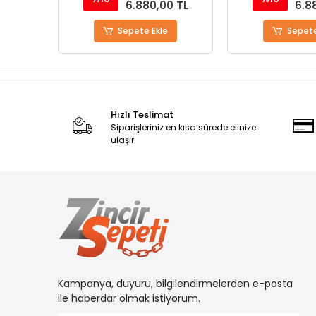
0 TL
6.880,00 TL
6.8
Sepete Ekle
Sepete
Hızlı Teslimat
Siparişleriniz en kısa sürede elinize
ulaşır.
Kampanya, duyuru, bilgilendirmelerden e-posta
ile haberdar olmak istiyorum.