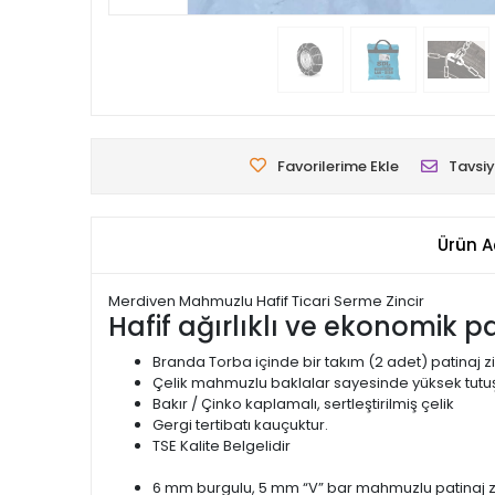
Favorilerime Ekle
Tavsiy
Ürün A
Merdiven Mahmuzlu Hafif Ticari Serme Zincir
Hafif ağırlıklı ve ekonomik pat
Branda Torba içinde bir takım (2 adet) patinaj zi
Çelik mahmuzlu baklalar sayesinde yüksek tutuş
Bakır / Çinko kaplamalı, sertleştirilmiş çelik
Gergi tertibatı kauçuktur.
TSE Kalite Belgelidir
6 mm burgulu, 5 mm “V” bar mahmuzlu patinaj zi