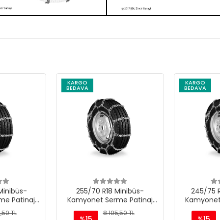
KARGO
KARGO
BEDAVA
BEDAVA
Minibüs-
245/75 R17.5 Minibüs-
225/95 
e Patinaj
Kamyonet Serme Patinaj
Kamyonet
 M220
Zinciri - M220
Zinc
,50 TL
8.105,50 TL
%15
%15