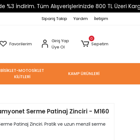
rim. Tüm Alışverişlerinizde 800 TL Üzeri Kargo Ücrets
Sipariş Takip
Yardım
İletişim
0
Giriş Yap
Favorilerim
Sepetim
Üye Ol
BİSİKLET-MOTOSİKLET
KAMP ÜRÜNLERİ
KİLİTLERİ
myonet Serme Patinaj Zinciri - M160
e Patinaj Zinciri. Pratik ve uzun menzil serme