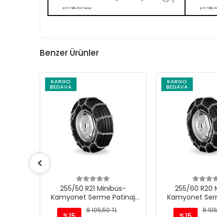
Benzer Ürünler
KARGO
KARGO
BEDAVA
BEDAVA
üs-
255/60 R20 Minibüs-
255/70 R18 
tinaj
Kamyonet Serme Patinaj
Kamyonet Serm
Zinciri - M220
Zinciri -
L
8.105,50 TL
8.105
%15
%15