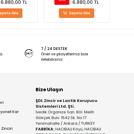
6.880,00 TL
6.880,00 TL
epete Ekle
Sepete Ekle
7 / 24 DESTEK
ya
Öneri ve şikayetlerinizi bize
iletebilirsiniz.
Bize Ulaşın
ŞDL Zincir ve Lastik Koruyucu
ri
Sistemleri Ltd. Şti.
yonet Kar
İvedik Organize San. Böl. Melih
Gökçek Bulv. 1542 Sk. No:17
Yenimahalle / Ankara / TURKEY
Zinciri
FABRİKA:
HACIBALI Köyü, HACIBALI