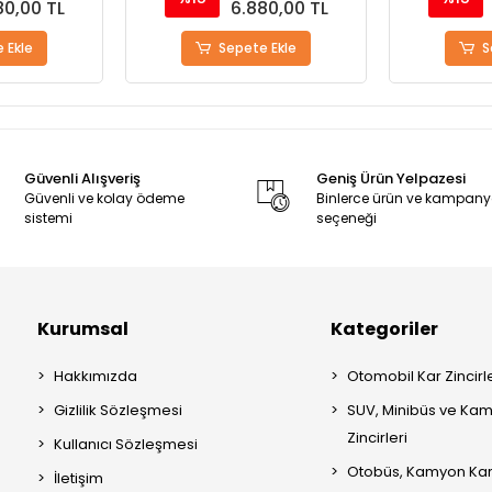
80,00 TL
6.880,00 TL
 Ekle
Sepete Ekle
S
Güvenli Alışveriş
Geniş Ürün Yelpazesi
Güvenli ve kolay ödeme
Binlerce ürün ve kampan
sistemi
seçeneği
Kurumsal
Kategoriler
Hakkımızda
Otomobil Kar Zincirle
Gizlilik Sözleşmesi
SUV, Minibüs ve Kam
Zincirleri
Kullanıcı Sözleşmesi
Otobüs, Kamyon Kar 
İletişim