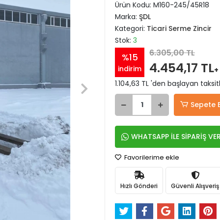
Ürün Kodu:
M160-245/45R18
Marka:
ŞDL
Kategori:
Ticari Serme Zincir
Stok:
3
6.305,00 TL
%15
4.454,17 TL
indirim
+
1.104,63 TL 'den başlayan taksit
Sepete 
WHATSAPP İLE SİPARİŞ VE
Favorilerime ekle
Hızlı Gönderi
Güvenli Alışveriş