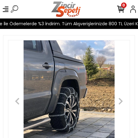
0
İle Ödemelerde %3 İndirim. Tüm Alışverişlerinizde 800 TL Üzeri Ka