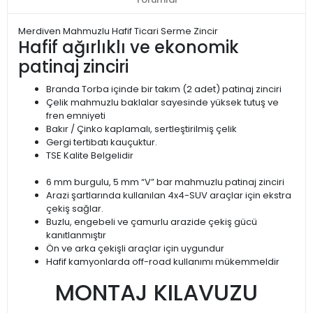
Merdiven Mahmuzlu Hafif Ticari Serme Zincir
Hafif ağırlıklı ve ekonomik
patinaj zinciri
Branda Torba içinde bir takım (2 adet) patinaj zinciri
Çelik mahmuzlu baklalar sayesinde yüksek tutuş ve
fren emniyeti
Bakır / Çinko kaplamalı, sertleştirilmiş çelik
Gergi tertibatı kauçuktur.
TSE Kalite Belgelidir
6 mm burgulu, 5 mm “V” bar mahmuzlu patinaj zinciri
Arazi şartlarında kullanılan 4x4-SUV araçlar için ekstra
çekiş sağlar.
Buzlu, engebeli ve çamurlu arazide çekiş gücü
kanıtlanmıştır
Ön ve arka çekişli araçlar için uygundur
Hafif kamyonlarda off-road kullanımı mükemmeldir
MONTAJ KILAVUZU