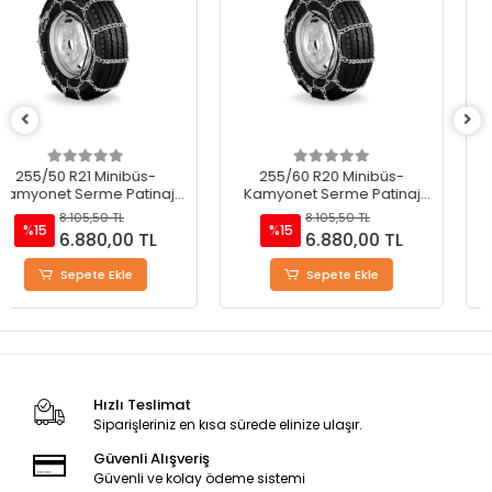
255/60 R20 Minibüs-
255/70 R18 Minibüs-
Kamyonet Serme Patinaj
Kamyonet Serme Patinaj
Zinciri - M220
Zinciri - M220
8.105,50 TL
8.105,50 TL
%15
%15
6.880,00 TL
6.880,00 TL
Sepete Ekle
Sepete Ekle
Hızlı Teslimat
Siparişleriniz en kısa sürede elinize ulaşır.
Güvenli Alışveriş
Güvenli ve kolay ödeme sistemi