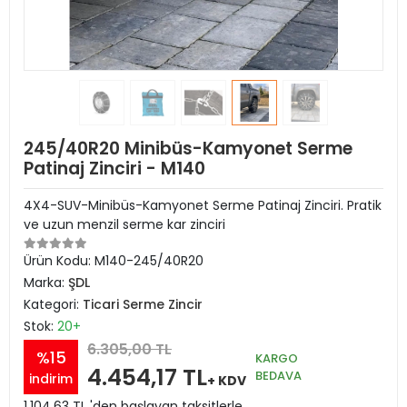
245/40R20 Minibüs-Kamyonet Serme
Patinaj Zinciri - M140
4X4-SUV-Minibüs-Kamyonet Serme Patinaj Zinciri. Pratik
ve uzun menzil serme kar zinciri
Ürün Kodu:
M140-245/40R20
Marka:
ŞDL
Kategori:
Ticari Serme Zincir
Stok:
20+
6.305,00 TL
%15
KARGO
4.454,17 TL
BEDAVA
indirim
+ KDV
1.104,63 TL 'den başlayan taksitlerle