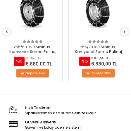
255/60 R20 Minibüs-
255/70 R18 Minibüs-
Kamyonet Serme Patinaj
Kamyonet Serme Patinaj
Zinciri - M220
Zinciri - M220
8.105,50 TL
8.105,50 TL
%15
%15
6.880,00 TL
6.880,00 TL
Sepete Ekle
Sepete Ekle
Hızlı Teslimat
Siparişleriniz en kısa sürede elinize ulaşır.
Güvenli Alışveriş
Güvenli ve kolay ödeme sistemi