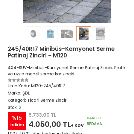
245/40R17 Minibüs-Kamyonet Serme
Patinaj Zinciri - M120
4X4-SUV-Minibüs-Kamyonet Serme Patinaj Zinciri. Pratik
ve uzun menzil serme kar zinciri
Ürün Kodu:
M120-245/40R17
Marka:
ŞDL
Kategori:
Ticari Serme Zincir
Stok:
2
5.733,00 TL
%15
KARGO
4.050,00 TL
BEDAVA
indirim
+ KDV
1.004,40 TL 'den başlayan taksitlerle