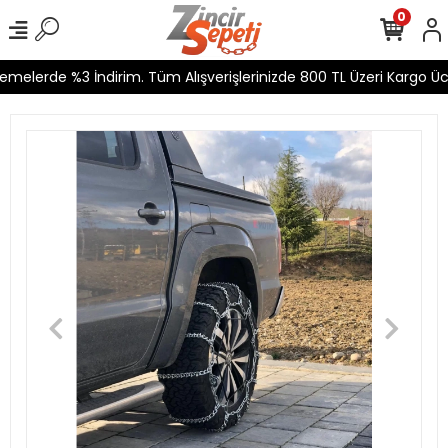
0
melerde %3 İndirim. Tüm Alışverişlerinizde 800 TL Üzeri Kargo Ücr