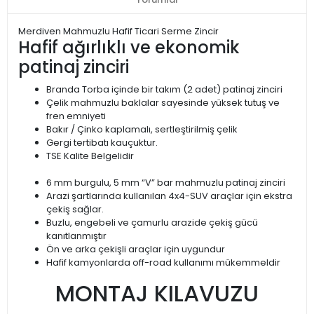
Merdiven Mahmuzlu Hafif Ticari Serme Zincir
Hafif ağırlıklı ve ekonomik
patinaj zinciri
Branda Torba içinde bir takım (2 adet) patinaj zinciri
Çelik mahmuzlu baklalar sayesinde yüksek tutuş ve
fren emniyeti
Bakır / Çinko kaplamalı, sertleştirilmiş çelik
Gergi tertibatı kauçuktur.
TSE Kalite Belgelidir
6 mm burgulu, 5 mm “V” bar mahmuzlu patinaj zinciri
Arazi şartlarında kullanılan 4x4-SUV araçlar için ekstra
çekiş sağlar.
Buzlu, engebeli ve çamurlu arazide çekiş gücü
kanıtlanmıştır
Ön ve arka çekişli araçlar için uygundur
Hafif kamyonlarda off-road kullanımı mükemmeldir
MONTAJ KILAVUZU