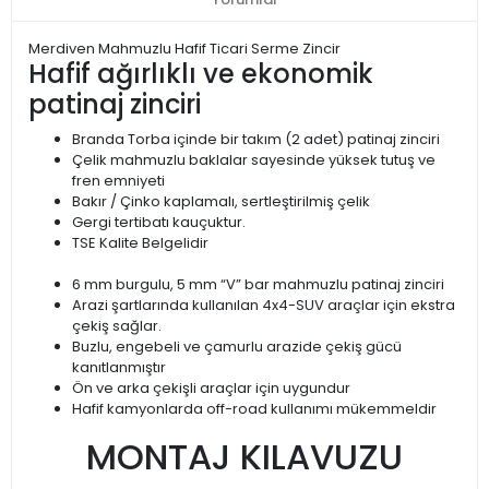
Merdiven Mahmuzlu Hafif Ticari Serme Zincir
Hafif ağırlıklı ve ekonomik
patinaj zinciri
Branda Torba içinde bir takım (2 adet) patinaj zinciri
Çelik mahmuzlu baklalar sayesinde yüksek tutuş ve
fren emniyeti
Bakır / Çinko kaplamalı, sertleştirilmiş çelik
Gergi tertibatı kauçuktur.
TSE Kalite Belgelidir
6 mm burgulu, 5 mm “V” bar mahmuzlu patinaj zinciri
Arazi şartlarında kullanılan 4x4-SUV araçlar için ekstra
çekiş sağlar.
Buzlu, engebeli ve çamurlu arazide çekiş gücü
kanıtlanmıştır
Ön ve arka çekişli araçlar için uygundur
Hafif kamyonlarda off-road kullanımı mükemmeldir
MONTAJ KILAVUZU