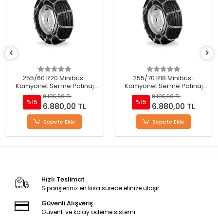
255/60 R20 Minibüs-
255/70 R18 Minibüs-
Kamyonet Serme Patinaj
Kamyonet Serme Patinaj
Zinciri - M220
Zinciri - M220
8.105,50 TL
8.105,50 TL
%15
%15
6.880,00 TL
6.880,00 TL
Sepete Ekle
Sepete Ekle
Hızlı Teslimat
Siparişleriniz en kısa sürede elinize ulaşır.
Güvenli Alışveriş
Güvenli ve kolay ödeme sistemi