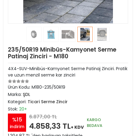
235/50R19 Minibüs-Kamyonet Serme
Patinaj Zinciri - M180
4X4-SUV-Minibüs-Kamyonet Serme Patinaj Zinciri. Pratik
ve uzun menzil serme kar zinciri
Ürün Kodu:
M180-235/50R19
Marka:
ŞDL
Kategori:
Ticari Serme Zincir
Stok:
20+
6.877,00 TL
%15
KARGO
4.858,33 TL
BEDAVA
indirim
+ KDV
1.204,87 TL 'den başlayan taksitlerle