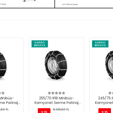
KARGO
KARGO
BEDAVA
BEDAVA
Minibüs-
245/75 R17.5 Minibüs-
225/95 
e Patinaj
Kamyonet Serme Patinaj
Kamyonet
 M220
Zinciri - M220
Zinc
,50 TL
8.105,50 TL
%15
%15