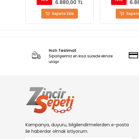
0 TL
6.880,00 TL
6.8
Sepete Ekle
Sepete
Hızlı Teslimat
Siparişleriniz en kısa sürede elinize
ulaşır.
Kampanya, duyuru, bilgilendirmelerden e-posta
ile haberdar olmak istiyorum.