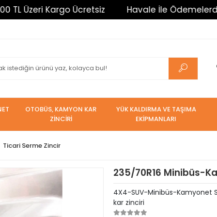
eri Kargo Ücretsiz
Havale İle Ödemelerde %3 İndir
NET
OTOBÜS, KAMYON KAR
YÜK KALDIRMA VE TAŞIMA
ZİNCİRİ
EKİPMANLARI
Ticari Serme Zincir
235/70R16 Minibüs-Ka
4X4-SUV-Minibüs-Kamyonet Serm
kar zinciri