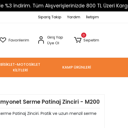
im. Tüm Alışverişlerinizde 800 TL Üzeri Kargo Ücrets
Sipariş Takip
Yardım
İletişim
0
Giriş Yap
Favorilerim
Sepetim
Üye Ol
BİSİKLET-MOTOSİKLET
KAMP ÜRÜNLERİ
KİLİTLERİ
myonet Serme Patinaj Zinciri - M200
e Patinaj Zinciri. Pratik ve uzun menzil serme