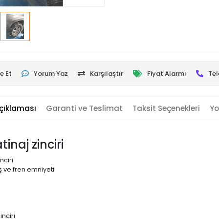
e Et
Yorum Yaz
Karşılaştır
Fiyat Alarmı
Tel
çıklaması
Garanti ve Teslimat
Taksit Seçenekleri
Yo
inaj zinciri
nciri
 ve fren emniyeti
nciri