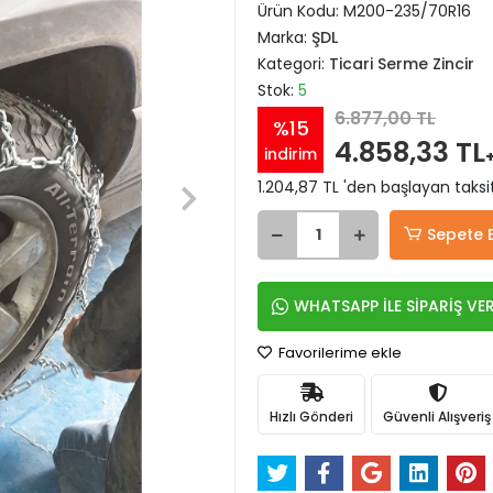
Ürün Kodu:
M200-235/70R16
Marka:
ŞDL
Kategori:
Ticari Serme Zincir
Stok:
5
6.877,00 TL
%15
4.858,33 TL
indirim
1.204,87 TL 'den başlayan taksit
Sepete 
WHATSAPP İLE SİPARİŞ VE
Favorilerime ekle
Hızlı Gönderi
Güvenli Alışveriş