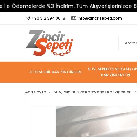
melerde %3 İndirim. Tüm Alışverişlerinizde 800 TL Üz
+90 312 394 06 18
info@zincirsepeti.com
SUV, MİNİBÜS VE KAMYO
OTOMOBİL KAR ZİNCİRLERİ
KAR ZİNCİRLERİ
Ana Sayfa
SUV, Minibüs ve Kamyonet Kar Zincirleri