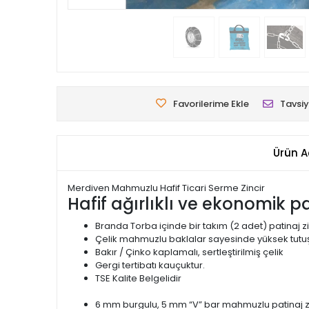
Favorilerime Ekle
Tavsiy
Ürün A
Merdiven Mahmuzlu Hafif Ticari Serme Zincir
Hafif ağırlıklı ve ekonomik pat
Branda Torba içinde bir takım (2 adet) patinaj zi
Çelik mahmuzlu baklalar sayesinde yüksek tutuş
Bakır / Çinko kaplamalı, sertleştirilmiş çelik
Gergi tertibatı kauçuktur.
TSE Kalite Belgelidir
6 mm burgulu, 5 mm “V” bar mahmuzlu patinaj zi