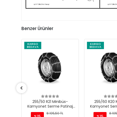
Benzer Ürünler
KARGO
KARGO
BEDAVA
BEDAVA
üs-
255/60 R20 Minibüs-
255/70 R18 
tinaj
Kamyonet Serme Patinaj
Kamyonet Serm
Zinciri - M220
Zinciri -
L
8.105,50 TL
8.105
%15
%15