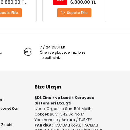
6.880,00 TL
6.880,00 TL
epete Ekle
Sepete Ekle
7 / 24 DESTEK
ya
Öneri ve şikayetlerinizi bize
iletebilirsiniz.
Bize Ulaşın
ŞDL Zincir ve Lastik Koruyucu
ri
Sistemleri Ltd. Şti.
yonet Kar
İvedik Organize San. Böl. Melih
Gökçek Bulv. 1542 Sk. No:17
Yenimahalle / Ankara / TURKEY
Zinciri
FABRİKA:
HACIBALI Köyü, HACIBALI