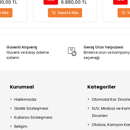
80,00 TL
6.880,00 TL
 Ekle
Sepete Ekle
S
Güvenli Alışveriş
Geniş Ürün Yelpazesi
Güvenli ve kolay ödeme
Binlerce ürün ve kampan
sistemi
seçeneği
Kurumsal
Kategoriler
Hakkımızda
Otomobil Kar Zincirle
Gizlilik Sözleşmesi
SUV, Minibüs ve Kam
Zincirleri
Kullanıcı Sözleşmesi
Otobüs, Kamyon Kar 
İletişim