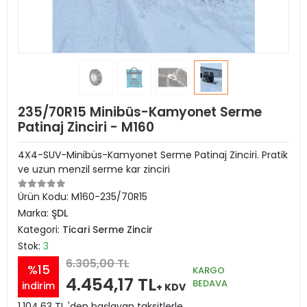
235/70R15 Minibüs-Kamyonet Serme
Patinaj Zinciri - M160
4X4-SUV-Minibüs-Kamyonet Serme Patinaj Zinciri. Pratik
ve uzun menzil serme kar zinciri
Ürün Kodu:
M160-235/70R15
Marka:
ŞDL
Kategori:
Ticari Serme Zincir
Stok:
3
6.305,00 TL
%15
KARGO
4.454,17 TL
BEDAVA
indirim
+ KDV
1.104,63 TL 'den başlayan taksitlerle