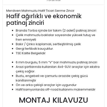
Merdiven Mahmuzlu Hafif Ticari Serme Zincir
Hafif ağırlıklı ve ekonomik
patinaj zinciri
Branda Torba içinde bir takım (2 adet) patinaj zinciri
Çelik mahmuzlu baklalar sayesinde yüksek tutuş ve
fren emniyeti
Bakır / Çinko kaplamalı, sertleştirilmiş çelik
Gergi tertibatı kauçuktur.
TSE Kalite Belgelidir
6 mm burgulu, 5 mm “V” bar mahmuzlu patinaj zinciri
Arazi şartlarında kullanılan 4x4-SUV araçlar için ekstra
çekiş sağlar.
Buzlu, engebeli ve çamurlu arazide çekiş gücü
kanıtlanmıştır
Ön ve arka çekişli araçlar için uygundur
Hafif kamyonlarda off-road kullanımı mükemmeldir
MONTAJ KILAVUZU