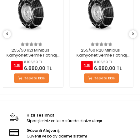
255/60 R20 Minibüs-
255/70 R18 Minibüs-
Kamyonet Serme Patinaj
Kamyonet Serme Patinaj
Zinciri - M220
Zinciri - M220
8.105,50 TL
8.105,50 TL
%15
%15
6.880,00 TL
6.880,00 TL
Sepete Ekle
Sepete Ekle
Hızlı Teslimat
Siparişleriniz en kısa sürede elinize ulaşır.
Güvenli Alışveriş
Güvenli ve kolay ödeme sistemi