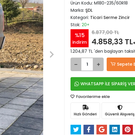
Ürün Kodu:
M180-235/60R18
Marka:
ŞDL
Kategori:
Ticari Serme Zincir
Stok:
20+
6.877,00 TL
%15
4.858,33 TL
indirim
1.204,87 TL 'den başlayan taksit
Sepete 
WHATSAPP İLE SİPARİŞ VE
Favorilerime ekle
Hızlı Gönderi
Güvenli Alışveriş