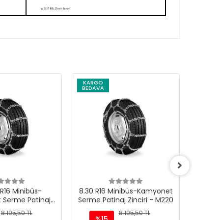
KARGO
KARG
BEDAVA
BEDAV
R16 Minibüs-
8.30 R16 Minibüs-Kamyonet
8.25 R
 Serme Patinaj
Serme Patinaj Zinciri - M220
Serme P
iri - M220
8.105,50 TL
8.105,50 TL
%15
%