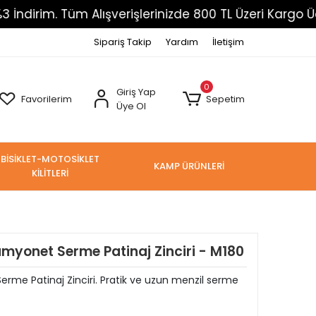
. Tüm Alışverişlerinizde 800 TL Üzeri Kargo Ücretsiz
Sipariş Takip
Yardım
İletişim
0
Giriş Yap
Favorilerim
Sepetim
Üye Ol
BİSİKLET-MOTOSİKLET
KAMP ÜRÜNLERİ
KİLİTLERİ
yonet Serme Patinaj Zinciri - M180
e Patinaj Zinciri. Pratik ve uzun menzil serme