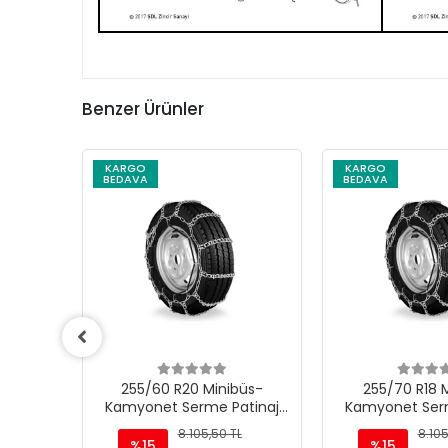
Benzer Ürünler
KARGO
KARGO
BEDAVA
BEDAVA
üs-
255/60 R20 Minibüs-
255/70 R18 
tinaj
Kamyonet Serme Patinaj
Kamyonet Serm
Zinciri - M220
Zinciri -
L
8.105,50 TL
8.105
%15
%15