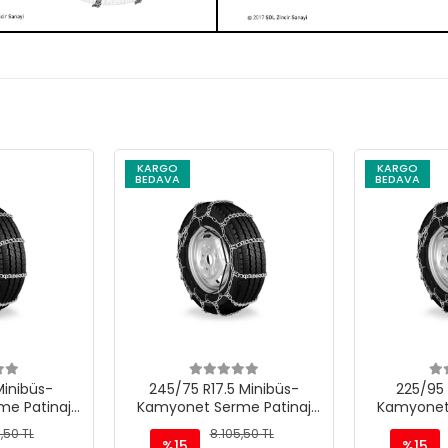
KARGO
KARGO
BEDAVA
BEDAVA
Minibüs-
245/75 R17.5 Minibüs-
225/95 
e Patinaj
Kamyonet Serme Patinaj
Kamyonet
 M220
Zinciri - M220
Zinc
,50 TL
8.105,50 TL
%15
%15