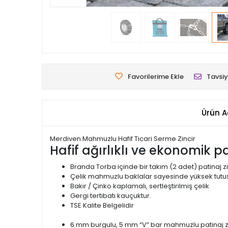
Favorilerime Ekle
Tavsiy
Ürün A
Merdiven Mahmuzlu Hafif Ticari Serme Zincir
Hafif ağırlıklı ve ekonomik pat
Branda Torba içinde bir takım (2 adet) patinaj zi
Çelik mahmuzlu baklalar sayesinde yüksek tutuş
Bakır / Çinko kaplamalı, sertleştirilmiş çelik
Gergi tertibatı kauçuktur.
TSE Kalite Belgelidir
6 mm burgulu, 5 mm “V” bar mahmuzlu patinaj zi