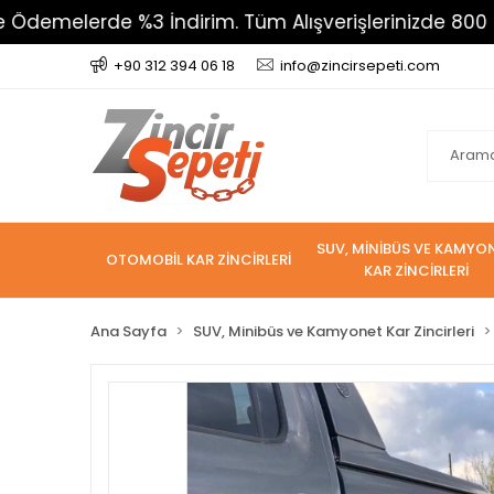
erde %3 İndirim. Tüm Alışverişlerinizde 800 TL Üzeri
+90 312 394 06 18
info@zincirsepeti.com
SUV, MİNİBÜS VE KAMYO
OTOMOBİL KAR ZİNCİRLERİ
KAR ZİNCİRLERİ
Ana Sayfa
SUV, Minibüs ve Kamyonet Kar Zincirleri