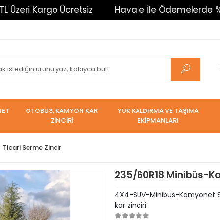
 Kargo Ücretsiz
Havale İle Ödemelerde %3 İndirim
NET
OTOBÜS, KAMYON KAR
YÜK KALDIRMA VE TAŞIMA
ZİNCİRİ
EKİPMANLARI
Ticari Serme Zincir
235/60R18 Minibüs-Kam
4X4-SUV-Minibüs-Kamyonet Serm
kar zinciri