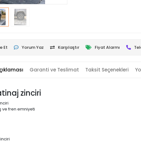
e Et
Yorum Yaz
Karşılaştır
Fiyat Alarmı
Tel
çıklaması
Garanti ve Teslimat
Taksit Seçenekleri
Yo
inaj zinciri
nciri
 ve fren emniyeti
nciri