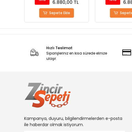
0 TL
6.880,00 TL
6.8
Sepete Ekle
Sepete
Hızlı Teslimat
Siparişleriniz en kısa sürede elinize
ulaşır.
Kampanya, duyuru, bilgilendirmelerden e-posta
ile haberdar olmak istiyorum.