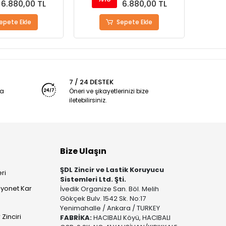
6.880,00 TL
6.880,00 TL
epete Ekle
Sepete Ekle
7 / 24 DESTEK
ya
Öneri ve şikayetlerinizi bize
iletebilirsiniz.
Bize Ulaşın
ŞDL Zincir ve Lastik Koruyucu
ri
Sistemleri Ltd. Şti.
yonet Kar
İvedik Organize San. Böl. Melih
Gökçek Bulv. 1542 Sk. No:17
Yenimahalle / Ankara / TURKEY
Zinciri
FABRİKA:
HACIBALI Köyü, HACIBALI