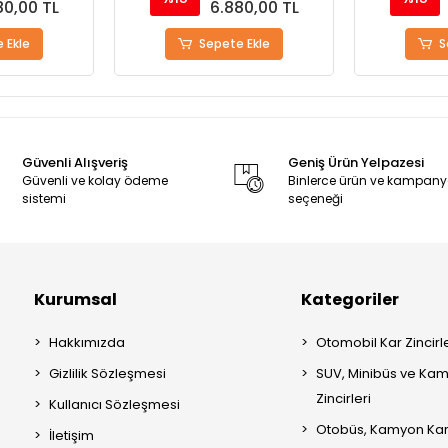
80,00 TL
6.880,00 TL
 Ekle
Sepete Ekle
S
Güvenli Alışveriş
Geniş Ürün Yelpazesi
Güvenli ve kolay ödeme
Binlerce ürün ve kampan
sistemi
seçeneği
Kurumsal
Kategoriler
Hakkımızda
Otomobil Kar Zincirle
Gizlilik Sözleşmesi
SUV, Minibüs ve Kam
Zincirleri
Kullanıcı Sözleşmesi
Otobüs, Kamyon Kar 
İletişim