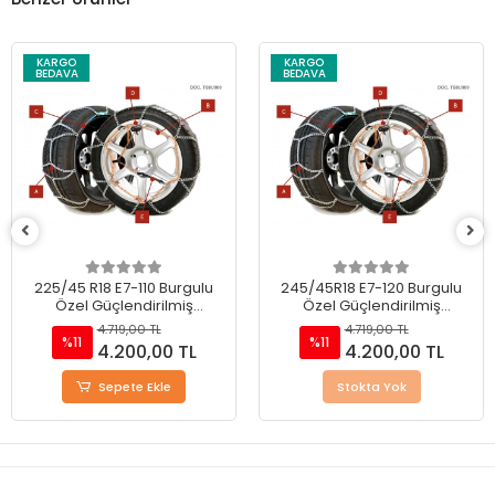
KARGO
KARGO
BEDAVA
BEDAVA
225/45 R18 E7-110 Burgulu
245/45R18 E7-120 Burgulu
Özel Güçlendirilmiş
Özel Güçlendirilmiş
Takmatik Kar Zinciri
Takmatik Kar Zinciri
4.719,00 TL
4.719,00 TL
%11
%11
4.200,00 TL
4.200,00 TL
Sepete Ekle
Stokta Yok