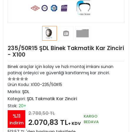
235/50R15 ŞDL Binek Takmatik Kar Zinciri
- X100
Binek araçlar için kolay ve hızlı montaj imkanı sunan
patinaj önleyici ve güvenliği kanıtlanmış kar zinciri.
Ürün Kodu:
X100-235/50R15
Marka:
ŞDL
Kategori:
ŞDL Takmatik Kar Zinciri
Stok:
20+
2.788,50 TL
%11
KARGO
2.070,83 TL
BEDAVA
indirim
+ KDV
513,57 TL 'den başlayan taksitlerle