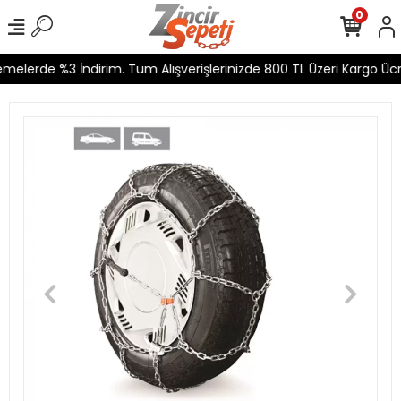
0
elerde %3 İndirim. Tüm Alışverişlerinizde 800 TL Üzeri Kargo Ücre