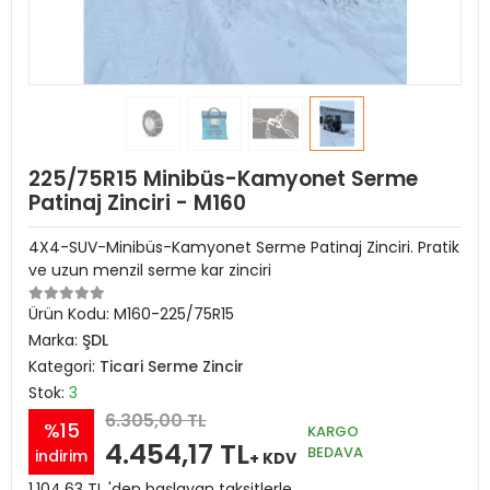
225/75R15 Minibüs-Kamyonet Serme
Patinaj Zinciri - M160
4X4-SUV-Minibüs-Kamyonet Serme Patinaj Zinciri. Pratik
ve uzun menzil serme kar zinciri
Ürün Kodu:
M160-225/75R15
Marka:
ŞDL
Kategori:
Ticari Serme Zincir
Stok:
3
6.305,00 TL
%15
KARGO
4.454,17 TL
BEDAVA
indirim
+ KDV
1.104,63 TL 'den başlayan taksitlerle