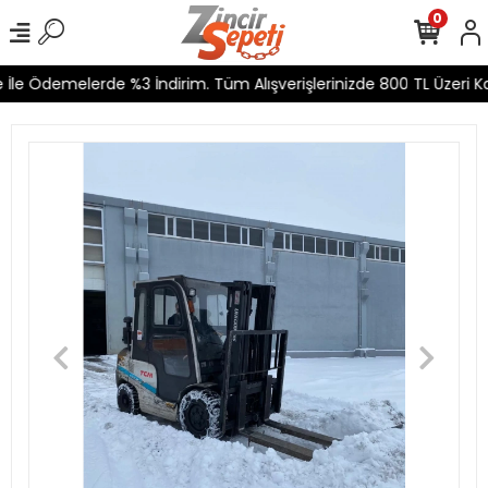
0
İle Ödemelerde %3 İndirim. Tüm Alışverişlerinizde 800 TL Üzeri Ka