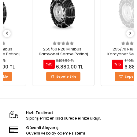
255/60 R20 Minibüs-
255/70 R18 Minibüs-
Kamyonet Serme Patinaj
Kamyonet Serme Patinaj
Zinciri - M220
Zinciri - M220
8.105,50 TL
8.105,50 TL
%15
%15
6.880,00 TL
6.880,00 TL
Sepete Ekle
Sepete Ekle
Hızlı Teslimat
Siparişleriniz en kısa sürede elinize ulaşır.
Güvenli Alışveriş
Güvenli ve kolay ödeme sistemi