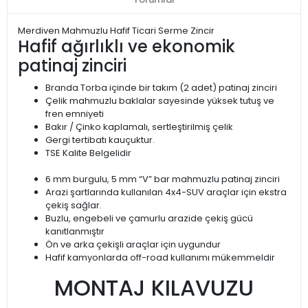
Merdiven Mahmuzlu Hafif Ticari Serme Zincir
Hafif ağırlıklı ve ekonomik
patinaj zinciri
Branda Torba içinde bir takım (2 adet) patinaj zinciri
Çelik mahmuzlu baklalar sayesinde yüksek tutuş ve
fren emniyeti
Bakır / Çinko kaplamalı, sertleştirilmiş çelik
Gergi tertibatı kauçuktur.
TSE Kalite Belgelidir
6 mm burgulu, 5 mm “V” bar mahmuzlu patinaj zinciri
Arazi şartlarında kullanılan 4x4-SUV araçlar için ekstra
çekiş sağlar.
Buzlu, engebeli ve çamurlu arazide çekiş gücü
kanıtlanmıştır
Ön ve arka çekişli araçlar için uygundur
Hafif kamyonlarda off-road kullanımı mükemmeldir
MONTAJ KILAVUZU