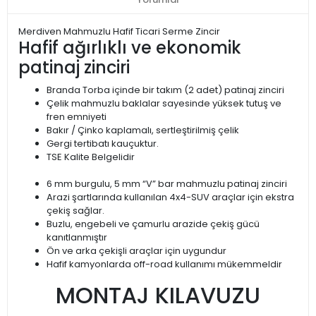
Merdiven Mahmuzlu Hafif Ticari Serme Zincir
Hafif ağırlıklı ve ekonomik
patinaj zinciri
Branda Torba içinde bir takım (2 adet) patinaj zinciri
Çelik mahmuzlu baklalar sayesinde yüksek tutuş ve
fren emniyeti
Bakır / Çinko kaplamalı, sertleştirilmiş çelik
Gergi tertibatı kauçuktur.
TSE Kalite Belgelidir
6 mm burgulu, 5 mm “V” bar mahmuzlu patinaj zinciri
Arazi şartlarında kullanılan 4x4-SUV araçlar için ekstra
çekiş sağlar.
Buzlu, engebeli ve çamurlu arazide çekiş gücü
kanıtlanmıştır
Ön ve arka çekişli araçlar için uygundur
Hafif kamyonlarda off-road kullanımı mükemmeldir
MONTAJ KILAVUZU