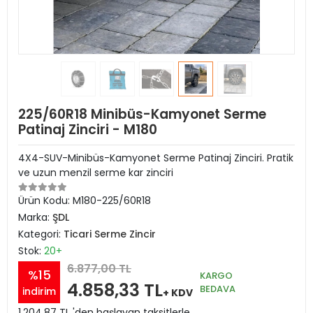
225/60R18 Minibüs-Kamyonet Serme
Patinaj Zinciri - M180
4X4-SUV-Minibüs-Kamyonet Serme Patinaj Zinciri. Pratik
ve uzun menzil serme kar zinciri
Ürün Kodu:
M180-225/60R18
Marka:
ŞDL
Kategori:
Ticari Serme Zincir
Stok:
20+
6.877,00 TL
%15
KARGO
4.858,33 TL
BEDAVA
indirim
+ KDV
1.204,87 TL 'den başlayan taksitlerle