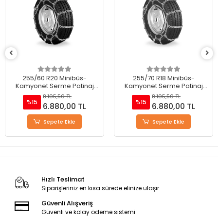
255/60 R20 Minibüs-
255/70 R18 Minibüs-
Kamyonet Serme Patinaj
Kamyonet Serme Patinaj
Zinciri - M220
Zinciri - M220
8.105,50 TL
8.105,50 TL
%15
%15
6.880,00 TL
6.880,00 TL
Sepete Ekle
Sepete Ekle
Hızlı Teslimat
Siparişleriniz en kısa sürede elinize ulaşır.
Güvenli Alışveriş
Güvenli ve kolay ödeme sistemi