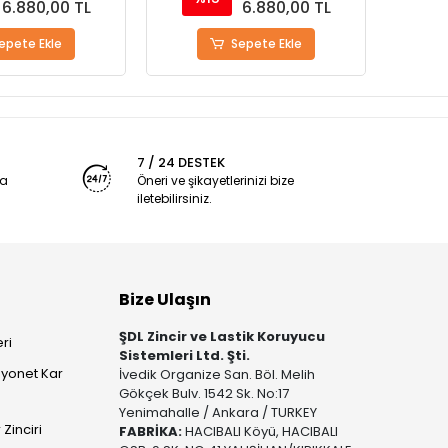
6.880,00 TL
6.880,00 TL
epete Ekle
Sepete Ekle
7 / 24 DESTEK
ya
Öneri ve şikayetlerinizi bize
iletebilirsiniz.
Bize Ulaşın
ŞDL Zincir ve Lastik Koruyucu
ri
Sistemleri Ltd. Şti.
yonet Kar
İvedik Organize San. Böl. Melih
Gökçek Bulv. 1542 Sk. No:17
Yenimahalle / Ankara / TURKEY
Zinciri
FABRİKA:
HACIBALI Köyü, HACIBALI