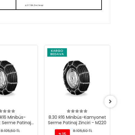
KARGO
KARG
BEDAVA
BEDAV
R16 Minibüs-
8.30 R16 Minibüs-Kamyonet
8.25 R
 Serme Patinaj
Serme Patinaj Zinciri - M220
Serme P
iri - M220
8.105,50 TL
8.105,50 TL
%15
%