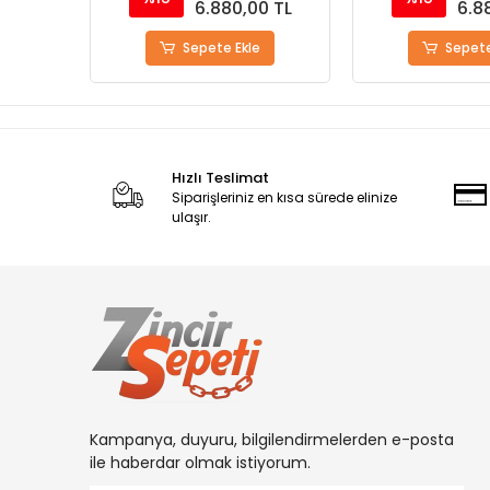
0 TL
6.880,00 TL
6.8
Sepete Ekle
Sepete
Hızlı Teslimat
Siparişleriniz en kısa sürede elinize
ulaşır.
Kampanya, duyuru, bilgilendirmelerden e-posta
ile haberdar olmak istiyorum.