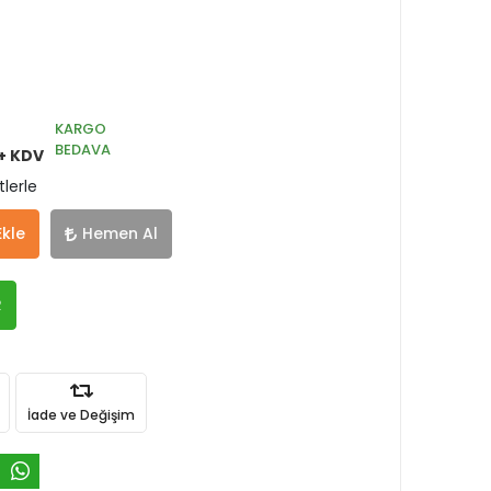
KARGO
BEDAVA
+ KDV
tlerle
Ekle
Hemen Al
R
İade ve Değişim