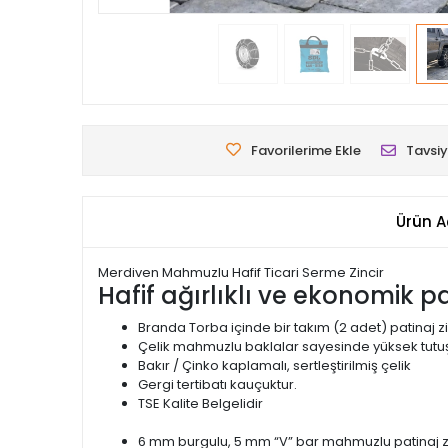
Favorilerime Ekle
Tavsiy
Ürün A
Merdiven Mahmuzlu Hafif Ticari Serme Zincir
Hafif ağırlıklı ve ekonomik pat
Branda Torba içinde bir takım (2 adet) patinaj zi
Çelik mahmuzlu baklalar sayesinde yüksek tutuş
Bakır / Çinko kaplamalı, sertleştirilmiş çelik
Gergi tertibatı kauçuktur.
TSE Kalite Belgelidir
6 mm burgulu, 5 mm “V” bar mahmuzlu patinaj zi