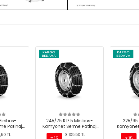
KARGO
KARGO
BEDAVA
BEDAVA
Minibüs-
245/75 R17.5 Minibüs-
225/95 
e Patinaj
Kamyonet Serme Patinaj
Kamyonet
 M220
Zinciri - M220
Zinc
,50 TL
8.105,50 TL
%15
%15