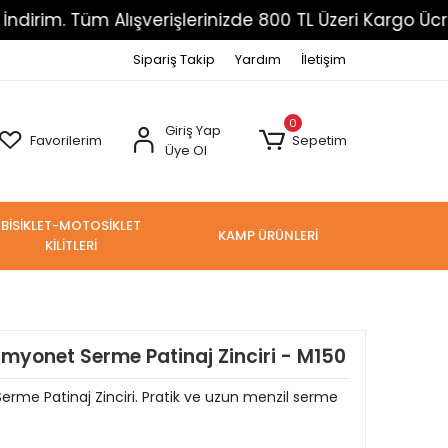
 Tüm Alışverişlerinizde 800 TL Üzeri Kargo Ücretsiz
Sipariş Takip
Yardım
İletişim
0
Giriş Yap
Favorilerim
Sepetim
Üye Ol
BİSİKLET-MOTOSİKLET
KAMP ÜRÜNLERİ
KİLİTLERİ
yonet Serme Patinaj Zinciri - M150
e Patinaj Zinciri. Pratik ve uzun menzil serme