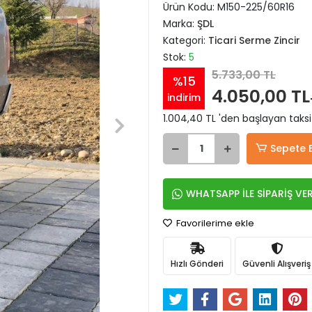
Ürün Kodu:
M150-225/60R16
Marka:
ŞDL
Kategori:
Ticari Serme Zincir
Stok:
5
5.733,00 TL
%15
4.050,00 TL
indirim
1.004,40 TL 'den başlayan taksi
Sepete 
WHATSAPP İLE SİPARİŞ VE
Favorilerime ekle
Hızlı Gönderi
Güvenli Alışveriş