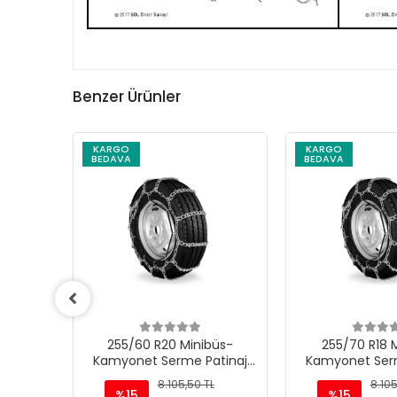
Benzer Ürünler
KARGO
KARGO
BEDAVA
BEDAVA
üs-
255/60 R20 Minibüs-
255/70 R18 
tinaj
Kamyonet Serme Patinaj
Kamyonet Serm
Zinciri - M220
Zinciri -
L
8.105,50 TL
8.105
%15
%15