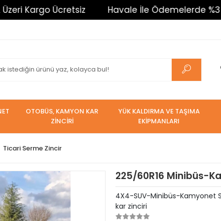
Kargo Ücretsiz
Havale İle Ödemelerde %3 İndirim.
NET
OTOBÜS, KAMYON KAR
YÜK KALDIRMA VE TAŞIMA
ZİNCİRİ
EKİPMANLARI
Ticari Serme Zincir
225/60R16 Minibüs-Kam
4X4-SUV-Minibüs-Kamyonet Serm
kar zinciri