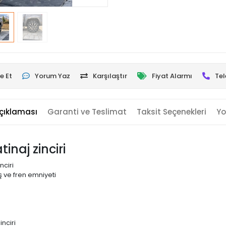
e Et
Yorum Yaz
Karşılaştır
Fiyat Alarmı
Tel
çıklaması
Garanti ve Teslimat
Taksit Seçenekleri
Yo
inaj zinciri
nciri
 ve fren emniyeti
nciri