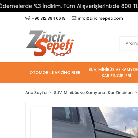
erde %3 İndirim. Tüm Alışverişlerinizde 800 TL Üzeri 
+90 312 394 06 18
info@zincirsepeti.com
SUV, MİNİBÜS VE KAMYO
OTOMOBİL KAR ZİNCİRLERİ
KAR ZİNCİRLERİ
Ana Sayfa
SUV, Minibüs ve Kamyonet Kar Zincirleri