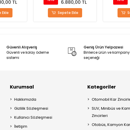
80,00 TL
6.880,00 TL
 Ekle
Sepete Ekle
S
Güvenli Alışveriş
Geniş Ürün Yelpazesi
Güvenli ve kolay ödeme
Binlerce ürün ve kampan
sistemi
seçeneği
Kurumsal
Kategoriler
Hakkımızda
Otomobil Kar Zincirle
Gizlilik Sözleşmesi
SUV, Minibüs ve Kam
Zincirleri
Kullanıcı Sözleşmesi
Otobüs, Kamyon Kar 
İletişim