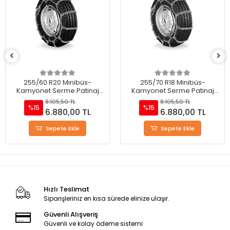
255/60 R20 Minibüs-
255/70 R18 Minibüs-
Kamyonet Serme Patinaj
Kamyonet Serme Patinaj
Zinciri - M220
Zinciri - M220
8.105,50 TL
8.105,50 TL
%15
%15
6.880,00 TL
6.880,00 TL
Sepete Ekle
Sepete Ekle
Hızlı Teslimat
Siparişleriniz en kısa sürede elinize ulaşır.
Güvenli Alışveriş
Güvenli ve kolay ödeme sistemi