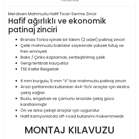
Merdiven Mahmuzlu Hafif Ticari Serme Zincir
Hafif ağırlıklı ve ekonomik
patinaj zinciri
Branda Torba içinde bir takım (2 adet) patinaj zinciri
Çelik mahmuzlu baklalar sayesinde yüksek tutuş ve
fren emniyeti
Bakır / Çinko kaplamalı, sertleştirilmiş çelik
Gergi tertibatı kauçuktur.
TSE Kalite Belgelidir
6 mm burgulu, 5 mm “V” bar mahmuzlu patinaj zinciri
Arazi şartlarında kullanılan 4x4-SUV araçlar için ekstra
çekiş sağlar.
Buzlu, engebeli ve çamurlu arazide çekiş gücü
kanıtlanmıştır
Ön ve arka çekişli araçlar için uygundur
Hafif kamyonlarda off-road kullanımı mükemmeldir
MONTAJ KILAVUZU