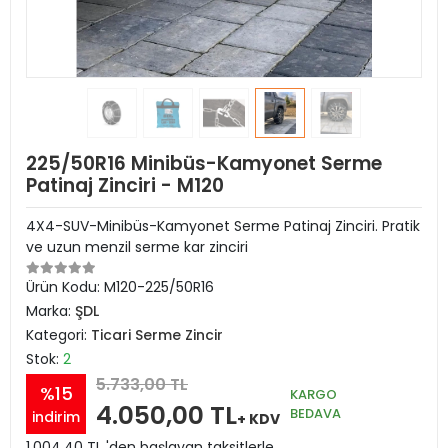
225/50R16 Minibüs-Kamyonet Serme
Patinaj Zinciri - M120
4X4-SUV-Minibüs-Kamyonet Serme Patinaj Zinciri. Pratik
ve uzun menzil serme kar zinciri
Ürün Kodu:
M120-225/50R16
Marka:
ŞDL
Kategori:
Ticari Serme Zincir
Stok:
2
5.733,00 TL
%15
KARGO
4.050,00 TL
BEDAVA
indirim
+ KDV
1.004,40 TL 'den başlayan taksitlerle