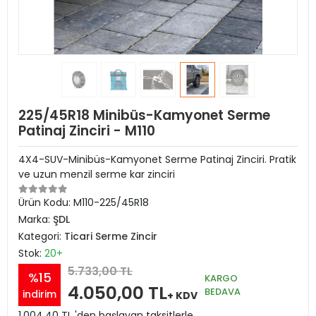
225/45R18 Minibüs-Kamyonet Serme
Patinaj Zinciri - M110
4X4-SUV-Minibüs-Kamyonet Serme Patinaj Zinciri. Pratik
ve uzun menzil serme kar zinciri
Ürün Kodu:
M110-225/45R18
Marka:
ŞDL
Kategori:
Ticari Serme Zincir
Stok:
20+
5.733,00 TL
%15
KARGO
4.050,00 TL
BEDAVA
indirim
+ KDV
1.004,40 TL 'den başlayan taksitlerle