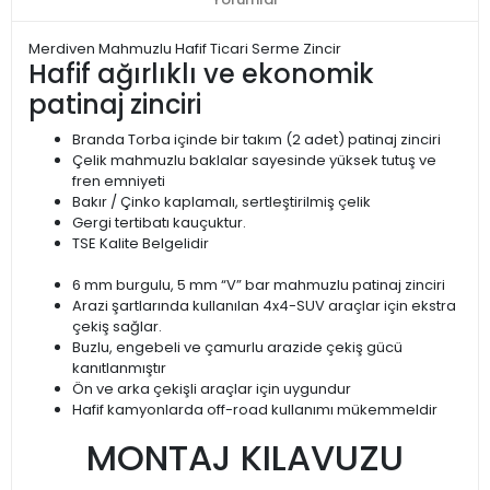
Merdiven Mahmuzlu Hafif Ticari Serme Zincir
Hafif ağırlıklı ve ekonomik
patinaj zinciri
Branda Torba içinde bir takım (2 adet) patinaj zinciri
Çelik mahmuzlu baklalar sayesinde yüksek tutuş ve
fren emniyeti
Bakır / Çinko kaplamalı, sertleştirilmiş çelik
Gergi tertibatı kauçuktur.
TSE Kalite Belgelidir
6 mm burgulu, 5 mm “V” bar mahmuzlu patinaj zinciri
Arazi şartlarında kullanılan 4x4-SUV araçlar için ekstra
çekiş sağlar.
Buzlu, engebeli ve çamurlu arazide çekiş gücü
kanıtlanmıştır
Ön ve arka çekişli araçlar için uygundur
Hafif kamyonlarda off-road kullanımı mükemmeldir
MONTAJ KILAVUZU