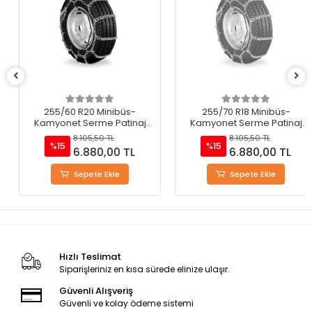
255/60 R20 Minibüs-
255/70 R18 Minibüs-
Kamyonet Serme Patinaj
Kamyonet Serme Patinaj
Zinciri - M220
Zinciri - M220
8.105,50 TL
8.105,50 TL
%15
%15
6.880,00 TL
6.880,00 TL
Sepete Ekle
Sepete Ekle
Hızlı Teslimat
Siparişleriniz en kısa sürede elinize ulaşır.
Güvenli Alışveriş
Güvenli ve kolay ödeme sistemi