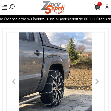
0
e Ödemelerde %3 İndirim. Tüm Alışverişlerinizde 800 TL Üzeri Karg