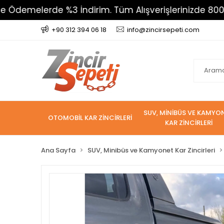
lerde %3 İndirim. Tüm Alışverişlerinizde 800 TL Üzeri
+90 312 394 06 18
info@zincirsepeti.com
SUV, MİNİBÜS VE KAMYO
OTOMOBİL KAR ZİNCİRLERİ
KAR ZİNCİRLERİ
Ana Sayfa
SUV, Minibüs ve Kamyonet Kar Zincirleri