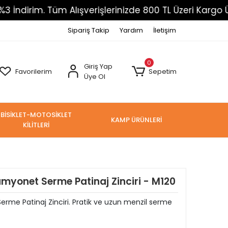
. Tüm Alışverişlerinizde 800 TL Üzeri Kargo Ücretsiz
Sipariş Takip
Yardım
İletişim
0
Giriş Yap
Favorilerim
Sepetim
Üye Ol
BİSİKLET-MOTOSİKLET
KAMP ÜRÜNLERİ
KİLİTLERİ
yonet Serme Patinaj Zinciri - M120
e Patinaj Zinciri. Pratik ve uzun menzil serme