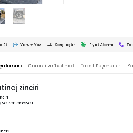
e Et
Yorum Yaz
Karşılaştır
Fiyat Alarmı
Tel
çıklaması
Garanti ve Teslimat
Taksit Seçenekleri
Yo
inaj zinciri
nciri
 ve fren emniyeti
nciri