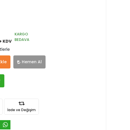
KARGO
BEDAVA
+ KDV
tlerle
Ekle
Hemen Al
R
İade ve Değişim