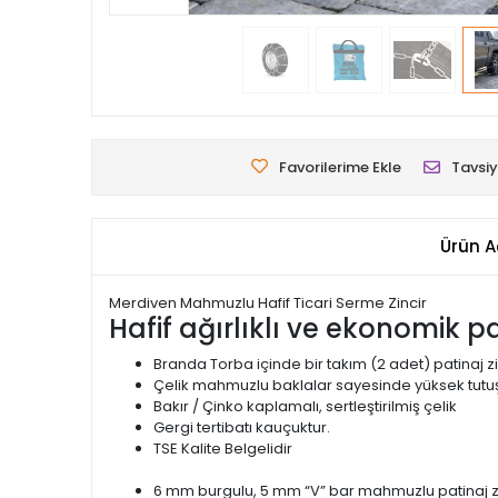
Favorilerime Ekle
Tavsiy
Ürün A
Merdiven Mahmuzlu Hafif Ticari Serme Zincir
Hafif ağırlıklı ve ekonomik pat
Branda Torba içinde bir takım (2 adet) patinaj zi
Çelik mahmuzlu baklalar sayesinde yüksek tutuş
Bakır / Çinko kaplamalı, sertleştirilmiş çelik
Gergi tertibatı kauçuktur.
TSE Kalite Belgelidir
6 mm burgulu, 5 mm “V” bar mahmuzlu patinaj zi