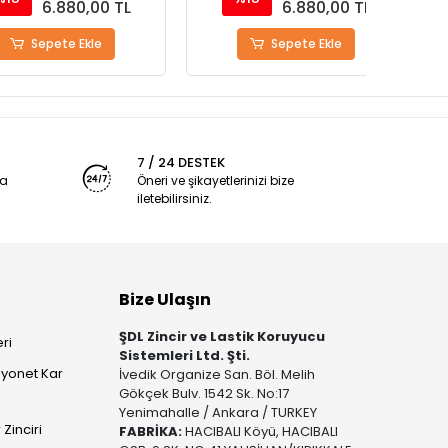
6.880,00 TL
6.880,00 TL
epete Ekle
Sepete Ekle
7 / 24 DESTEK
ya
Öneri ve şikayetlerinizi bize
iletebilirsiniz.
Bize Ulaşın
ŞDL Zincir ve Lastik Koruyucu
ri
Sistemleri Ltd. Şti.
yonet Kar
İvedik Organize San. Böl. Melih
Gökçek Bulv. 1542 Sk. No:17
Yenimahalle / Ankara / TURKEY
Zinciri
FABRİKA:
HACIBALI Köyü, HACIBALI