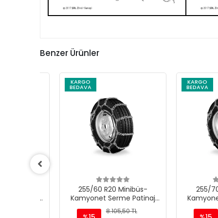
Benzer Ürünler
KARGO
KARGO
BEDAVA
BEDAVA
üs-
255/60 R20 Minibüs-
255/70 R18 
tinaj
Kamyonet Serme Patinaj
Kamyonet Serm
Zinciri - M220
Zinciri -
L
8.105,50 TL
8.105
%15
%15