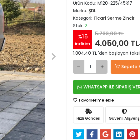
Ürün Kodu:
M120-225/45R17
Marka:
ŞDL
Kategori:
Ticari Serme Zincir
Stok:
2
5.733,00 TL
%15
4.050,00 TL
indirim
1.004,40 TL 'den başlayan taksi
Sepete 
WHATSAPP İLE SİPARİŞ VE
Favorilerime ekle
Hızlı Gönderi
Güvenli Alışveriş