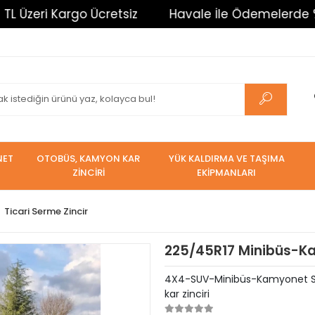
 Kargo Ücretsiz
Havale İle Ödemelerde %3 İndirim
NET
OTOBÜS, KAMYON KAR
YÜK KALDIRMA VE TAŞIMA
ZİNCİRİ
EKİPMANLARI
Ticari Serme Zincir
225/45R17 Minibüs-Kam
4X4-SUV-Minibüs-Kamyonet Serm
kar zinciri