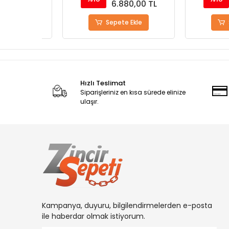
0 TL
6.880,00 TL
6.8
Sepete Ekle
Sepete
Hızlı Teslimat
Siparişleriniz en kısa sürede elinize
ulaşır.
Kampanya, duyuru, bilgilendirmelerden e-posta
ile haberdar olmak istiyorum.