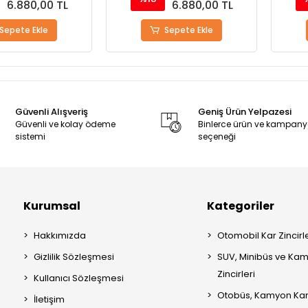
80,00 TL
6.880,00 TL
 Ekle
Sepete Ekle
S
Güvenli Alışveriş
Geniş Ürün Yelpazesi
Güvenli ve kolay ödeme
Binlerce ürün ve kampan
sistemi
seçeneği
Kurumsal
Kategoriler
Hakkımızda
Otomobil Kar Zincirle
Gizlilik Sözleşmesi
SUV, Minibüs ve Kam
Zincirleri
Kullanıcı Sözleşmesi
Otobüs, Kamyon Kar 
İletişim