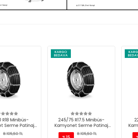
KARGO
KARGO
BEDAVA
BEDAVA
Minibüs-
245/75 R17.5 Minibüs-
225/95 
e Patinaj
Kamyonet Serme Patinaj
Kamyonet
 M220
Zinciri - M220
Zinc
,50 TL
8.105,50 TL
%15
%15