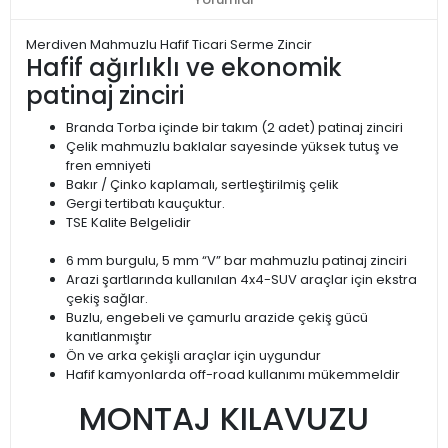
Merdiven Mahmuzlu Hafif Ticari Serme Zincir
Hafif ağırlıklı ve ekonomik
patinaj zinciri
Branda Torba içinde bir takım (2 adet) patinaj zinciri
Çelik mahmuzlu baklalar sayesinde yüksek tutuş ve
fren emniyeti
Bakır / Çinko kaplamalı, sertleştirilmiş çelik
Gergi tertibatı kauçuktur.
TSE Kalite Belgelidir
6 mm burgulu, 5 mm “V” bar mahmuzlu patinaj zinciri
Arazi şartlarında kullanılan 4x4-SUV araçlar için ekstra
çekiş sağlar.
Buzlu, engebeli ve çamurlu arazide çekiş gücü
kanıtlanmıştır
Ön ve arka çekişli araçlar için uygundur
Hafif kamyonlarda off-road kullanımı mükemmeldir
MONTAJ KILAVUZU