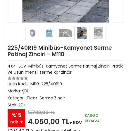
225/40R19 Minibüs-Kamyonet Serme
Patinaj Zinciri - M110
4X4-SUV-Minibüs-Kamyonet Serme Patinaj Zinciri. Pratik
ve uzun menzil serme kar zinciri
Ürün Kodu:
M110-225/40R19
Marka:
ŞDL
Kategori:
Ticari Serme Zincir
Stok:
20+
5.733,00 TL
%15
KARGO
4.050,00 TL
BEDAVA
indirim
+ KDV
1.004,40 TL 'den başlayan taksitlerle