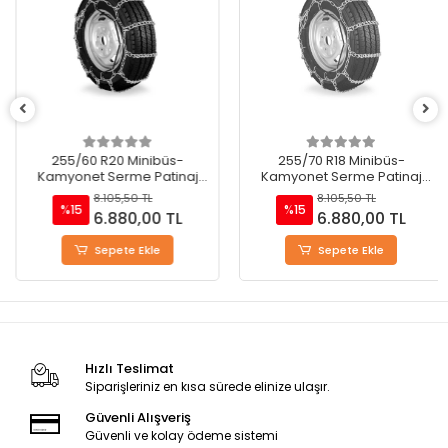
255/60 R20 Minibüs-
255/70 R18 Minibüs-
Kamyonet Serme Patinaj
Kamyonet Serme Patinaj
Zinciri - M220
Zinciri - M220
8.105,50 TL
8.105,50 TL
%15
%15
6.880,00 TL
6.880,00 TL
Sepete Ekle
Sepete Ekle
Hızlı Teslimat
Siparişleriniz en kısa sürede elinize ulaşır.
Güvenli Alışveriş
Güvenli ve kolay ödeme sistemi