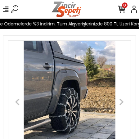
0
e Ödemelerde %3 İndirim. Tüm Alışverişlerinizde 800 TL Üzeri Karg