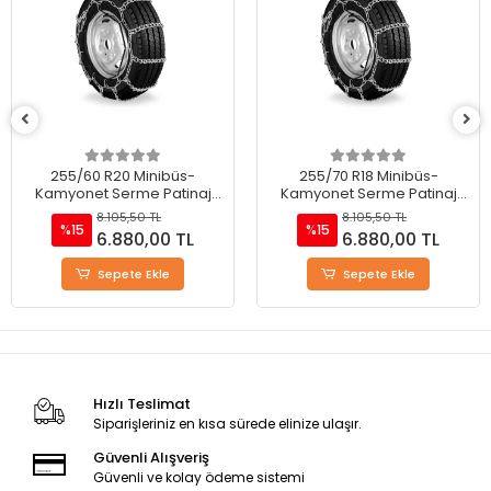
255/60 R20 Minibüs-
255/70 R18 Minibüs-
Kamyonet Serme Patinaj
Kamyonet Serme Patinaj
Zinciri - M220
Zinciri - M220
8.105,50 TL
8.105,50 TL
%15
%15
6.880,00 TL
6.880,00 TL
Sepete Ekle
Sepete Ekle
Hızlı Teslimat
Siparişleriniz en kısa sürede elinize ulaşır.
Güvenli Alışveriş
Güvenli ve kolay ödeme sistemi