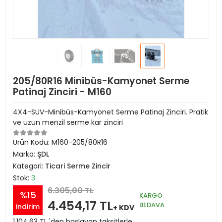
205/80R16 Minibüs-Kamyonet Serme
Patinaj Zinciri - M160
4X4-SUV-Minibüs-Kamyonet Serme Patinaj Zinciri. Pratik
ve uzun menzil serme kar zinciri
Ürün Kodu:
M160-205/80R16
Marka:
ŞDL
Kategori:
Ticari Serme Zincir
Stok:
3
6.305,00 TL
%15
KARGO
4.454,17 TL
BEDAVA
indirim
+ KDV
1.104,63 TL 'den başlayan taksitlerle