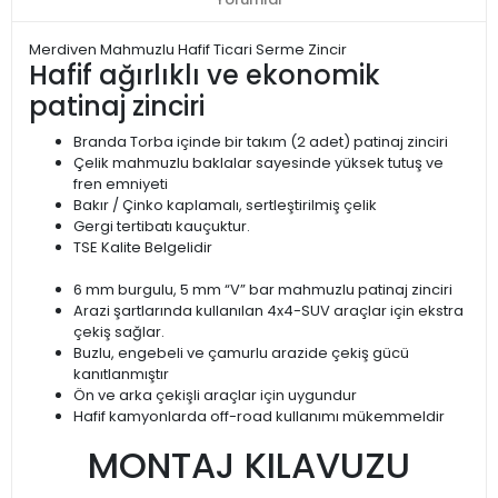
Merdiven Mahmuzlu Hafif Ticari Serme Zincir
Hafif ağırlıklı ve ekonomik
patinaj zinciri
Branda Torba içinde bir takım (2 adet) patinaj zinciri
Çelik mahmuzlu baklalar sayesinde yüksek tutuş ve
fren emniyeti
Bakır / Çinko kaplamalı, sertleştirilmiş çelik
Gergi tertibatı kauçuktur.
TSE Kalite Belgelidir
6 mm burgulu, 5 mm “V” bar mahmuzlu patinaj zinciri
Arazi şartlarında kullanılan 4x4-SUV araçlar için ekstra
çekiş sağlar.
Buzlu, engebeli ve çamurlu arazide çekiş gücü
kanıtlanmıştır
Ön ve arka çekişli araçlar için uygundur
Hafif kamyonlarda off-road kullanımı mükemmeldir
MONTAJ KILAVUZU