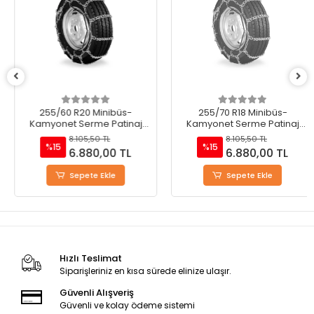
255/60 R20 Minibüs-
255/70 R18 Minibüs-
Kamyonet Serme Patinaj
Kamyonet Serme Patinaj
Zinciri - M220
Zinciri - M220
8.105,50 TL
8.105,50 TL
%15
%15
6.880,00 TL
6.880,00 TL
Sepete Ekle
Sepete Ekle
Hızlı Teslimat
Siparişleriniz en kısa sürede elinize ulaşır.
Güvenli Alışveriş
Güvenli ve kolay ödeme sistemi