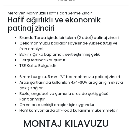
Merdiven Mahmuzlu Hafif Ticari Serme Zincir
Hafif ağırlıklı ve ekonomik
patinaj zinciri
Branda Torba içinde bir takım (2 adet) patinaj zinciri
Çelik mahmuzlu baklalar sayesinde yüksek tutuş ve
fren emniyeti
Bakır / Çinko kaplamalı, sertleştirilmiş çelik
Gergi tertibatı kauçuktur.
TSE Kalite Belgelidir
6 mm burgulu, 5 mm “V” bar mahmuzlu patinaj zinciri
Arazi şartlarında kullanılan 4x4-SUV araçlar için ekstra
çekiş sağlar.
Buzlu, engebeli ve çamurlu arazide çekiş gücü
kanıtlanmıştır
Ön ve arka çekişli araçlar için uygundur
Hafif kamyonlarda off-road kullanımı mükemmeldir
MONTAJ KILAVUZU