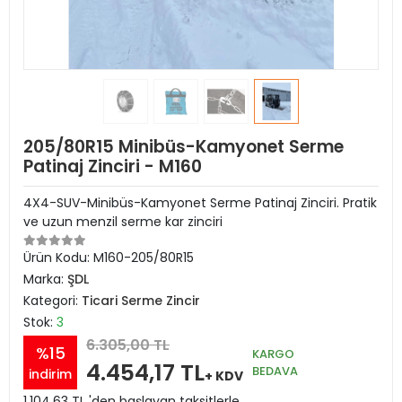
205/80R15 Minibüs-Kamyonet Serme
Patinaj Zinciri - M160
4X4-SUV-Minibüs-Kamyonet Serme Patinaj Zinciri. Pratik
ve uzun menzil serme kar zinciri
Ürün Kodu:
M160-205/80R15
Marka:
ŞDL
Kategori:
Ticari Serme Zincir
Stok:
3
6.305,00 TL
%15
KARGO
4.454,17 TL
BEDAVA
indirim
+ KDV
1.104,63 TL 'den başlayan taksitlerle