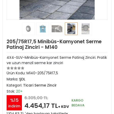
205/75R17,5 Minibüs-Kamyonet Serme
Patinaj Zinciri - M140
4X4-SUV-Minibüs-Kamyonet Serme Patinaj Zinciri. Pratik
ve uzun menzil serme kar zinciri
Ürün Kodu:
M140-205/75R17,5
Marka:
ŞDL
Kategori:
Ticari Serme Zincir
Stok:
20+
6.305,00 TL
%15
KARGO
4.454,17 TL
BEDAVA
indirim
+ KDV
1.104,63 TL 'den başlayan taksitlerle