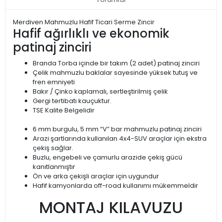
Merdiven Mahmuzlu Hafif Ticari Serme Zincir
Hafif ağırlıklı ve ekonomik
patinaj zinciri
Branda Torba içinde bir takım (2 adet) patinaj zinciri
Çelik mahmuzlu baklalar sayesinde yüksek tutuş ve
fren emniyeti
Bakır / Çinko kaplamalı, sertleştirilmiş çelik
Gergi tertibatı kauçuktur.
TSE Kalite Belgelidir
6 mm burgulu, 5 mm “V” bar mahmuzlu patinaj zinciri
Arazi şartlarında kullanılan 4x4-SUV araçlar için ekstra
çekiş sağlar.
Buzlu, engebeli ve çamurlu arazide çekiş gücü
kanıtlanmıştır
Ön ve arka çekişli araçlar için uygundur
Hafif kamyonlarda off-road kullanımı mükemmeldir
MONTAJ KILAVUZU