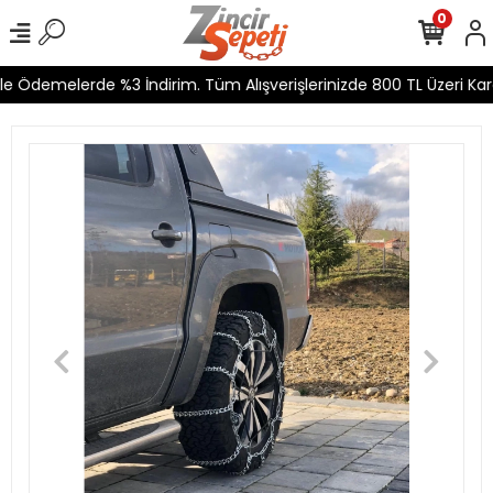
0
e Ödemelerde %3 İndirim. Tüm Alışverişlerinizde 800 TL Üzeri Karg