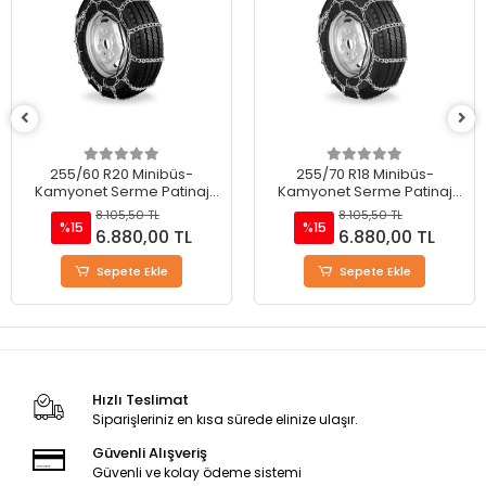
255/60 R20 Minibüs-
255/70 R18 Minibüs-
Kamyonet Serme Patinaj
Kamyonet Serme Patinaj
Zinciri - M220
Zinciri - M220
8.105,50 TL
8.105,50 TL
%15
%15
6.880,00 TL
6.880,00 TL
Sepete Ekle
Sepete Ekle
Hızlı Teslimat
Siparişleriniz en kısa sürede elinize ulaşır.
Güvenli Alışveriş
Güvenli ve kolay ödeme sistemi