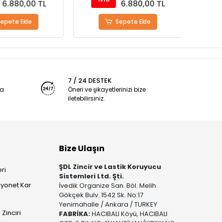
6.880,00 TL
6.880,00 TL
epete Ekle
Sepete Ekle
7 / 24 DESTEK
ya
Öneri ve şikayetlerinizi bize
iletebilirsiniz.
Bize Ulaşın
ŞDL Zincir ve Lastik Koruyucu
ri
Sistemleri Ltd. Şti.
yonet Kar
İvedik Organize San. Böl. Melih
Gökçek Bulv. 1542 Sk. No:17
Yenimahalle / Ankara / TURKEY
Zinciri
FABRİKA:
HACIBALI Köyü, HACIBALI