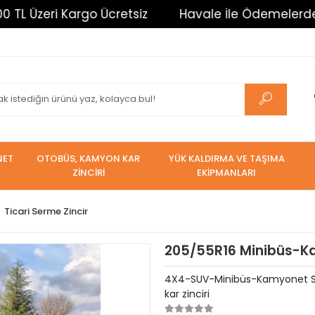
ri Kargo Ücretsiz
Havale İle Ödemelerde %3 İndiri
NET
OTOBÜS, KAMYON KAR
YÜK KALDIRMA VE TAŞIMA
ZİNCİRİ
EKİPMANLARI
Ticari Serme Zincir
205/55R16 Minibüs-Ka
4X4-SUV-Minibüs-Kamyonet Serm
kar zinciri