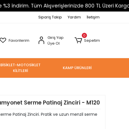
m. Tüm Alışverişlerinizde 800 TL Üzeri Kargo Ücretsi
Sipariş Takip
Yardım
İletişim
0
Giriş Yap
Favorilerim
Sepetim
Üye Ol
BİSİKLET-MOTOSİKLET
KAMP ÜRÜNLERİ
KİLİTLERİ
myonet Serme Patinaj Zinciri - M120
e Patinaj Zinciri. Pratik ve uzun menzil serme