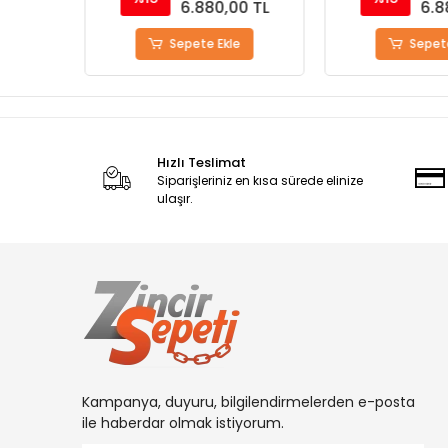
0 TL
6.880,00 TL
6.8
Sepete Ekle
Sepete
Hızlı Teslimat
Siparişleriniz en kısa sürede elinize
ulaşır.
Kampanya, duyuru, bilgilendirmelerden e-posta
ile haberdar olmak istiyorum.