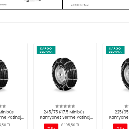
KARGO
KARGO
BEDAVA
BEDAVA
Minibüs-
245/75 R17.5 Minibüs-
225/95 
e Patinaj
Kamyonet Serme Patinaj
Kamyonet
 M220
Zinciri - M220
Zinc
,50 TL
8.105,50 TL
%15
%15