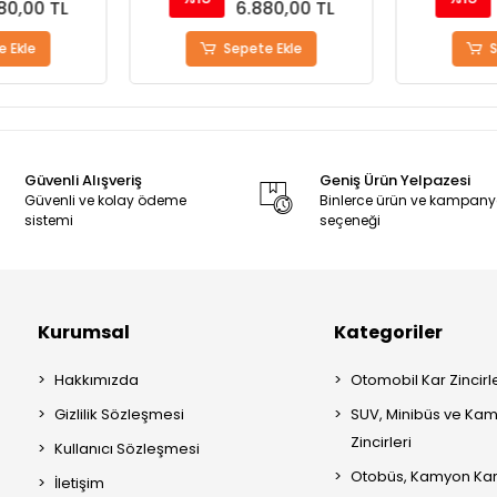
80,00 TL
6.880,00 TL
 Ekle
Sepete Ekle
S
Güvenli Alışveriş
Geniş Ürün Yelpazesi
Güvenli ve kolay ödeme
Binlerce ürün ve kampan
sistemi
seçeneği
Kurumsal
Kategoriler
Hakkımızda
Otomobil Kar Zincirle
Gizlilik Sözleşmesi
SUV, Minibüs ve Kam
Zincirleri
Kullanıcı Sözleşmesi
Otobüs, Kamyon Kar 
İletişim