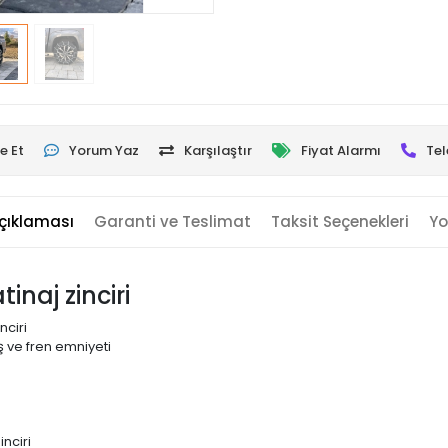
e Et
Yorum Yaz
Karşılaştır
Fiyat Alarmı
Tel
çıklaması
Garanti ve Teslimat
Taksit Seçenekleri
Yo
inaj zinciri
nciri
 ve fren emniyeti
nciri