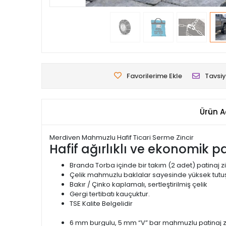
Favorilerime Ekle
Tavsiy
Ürün A
Merdiven Mahmuzlu Hafif Ticari Serme Zincir
Hafif ağırlıklı ve ekonomik pat
Branda Torba içinde bir takım (2 adet) patinaj zi
Çelik mahmuzlu baklalar sayesinde yüksek tutuş
Bakır / Çinko kaplamalı, sertleştirilmiş çelik
Gergi tertibatı kauçuktur.
TSE Kalite Belgelidir
6 mm burgulu, 5 mm “V” bar mahmuzlu patinaj zi