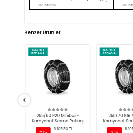
Benzer Ürünler
KARGO
KARGO
BEDAVA
BEDAVA
üs-
255/60 R20 Minibüs-
255/70 R18 
tinaj
Kamyonet Serme Patinaj
Kamyonet Serm
Zinciri - M220
Zinciri -
L
8.105,50 TL
8.105
%15
%15