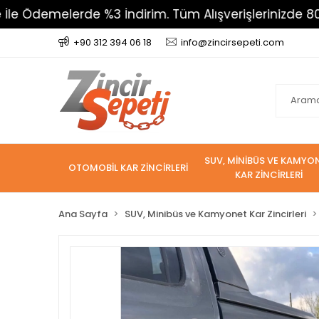
elerde %3 İndirim. Tüm Alışverişlerinizde 800 TL Üze
+90 312 394 06 18
info@zincirsepeti.com
SUV, MİNİBÜS VE KAMYO
OTOMOBİL KAR ZİNCİRLERİ
KAR ZİNCİRLERİ
Ana Sayfa
SUV, Minibüs ve Kamyonet Kar Zincirleri