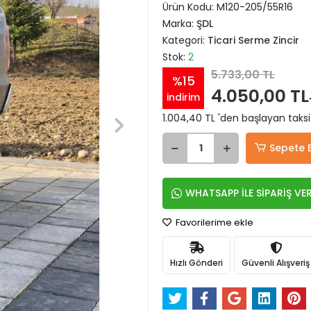
Ürün Kodu:
M120-205/55R16
Marka:
ŞDL
Kategori:
Ticari Serme Zincir
Stok:
2
5.733,00 TL
%15
4.050,00 TL
indirim
1.004,40 TL 'den başlayan taksi
Sepete 
WHATSAPP İLE SİPARİŞ VE
Favorilerime ekle
Hızlı Gönderi
Güvenli Alışveriş