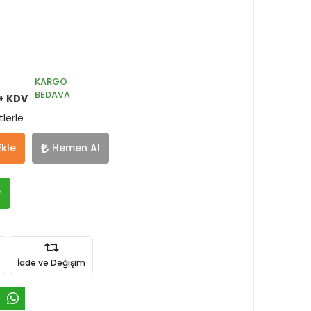
KARGO
BEDAVA
+ KDV
tlerle
Ekle
Hemen Al
R
İade ve Değişim