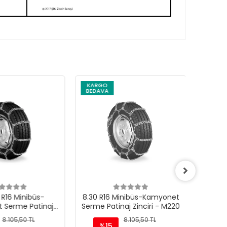
KARGO
KARG
BEDAVA
BEDAV
R16 Minibüs-
8.30 R16 Minibüs-Kamyonet
8.25 R
 Serme Patinaj
Serme Patinaj Zinciri - M220
Serme P
iri - M220
8.105,50 TL
8.105,50 TL
%15
%