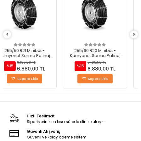
255/60 R20 Minibüs-
255/70 R18 Minibüs-
Kamyonet Serme Patinaj
Kamyonet Serme Patinaj
Zinciri - M220
Zinciri - M220
8.105,50 TL
8.105,50 TL
%15
%15
6.880,00 TL
6.880,00 TL
Sepete Ekle
Sepete Ekle
Hızlı Teslimat
Siparişleriniz en kısa sürede elinize ulaşır.
Güvenli Alışveriş
Güvenli ve kolay ödeme sistemi