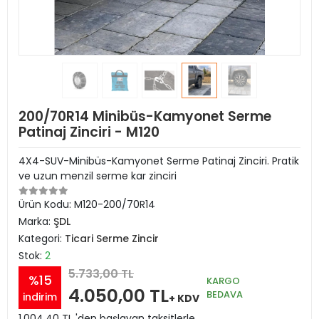
200/70R14 Minibüs-Kamyonet Serme
Patinaj Zinciri - M120
4X4-SUV-Minibüs-Kamyonet Serme Patinaj Zinciri. Pratik
ve uzun menzil serme kar zinciri
Ürün Kodu:
M120-200/70R14
Marka:
ŞDL
Kategori:
Ticari Serme Zincir
Stok:
2
5.733,00 TL
%15
KARGO
4.050,00 TL
BEDAVA
indirim
+ KDV
1.004,40 TL 'den başlayan taksitlerle