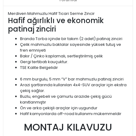
Merdiven Mahmuzlu Hafif Ticari Serme Zincir
Hafif ağırlıklı ve ekonomik
patinaj zinciri
Branda Torba içinde bir takım (2 adet) patinaj zinciri
Çelik mahmuzlu baklalar sayesinde yüksek tutuş ve
fren emniyeti
Bakır / Çinko kaplamalı, sertleştirilmiş çelik
Gergi tertibatı kauçuktur.
TSE Kalite Belgelidir
6 mm burgulu, 5 mm “V” bar mahmuzlu patinaj zinciri
Arazi şartlarında kullanılan 4x4-SUV araçlar için ekstra
çekiş sağlar.
Buzlu, engebeli ve çamurlu arazide çekiş gücü
kanıtlanmıştır
Ön ve arka çekişli araçlar için uygundur
Hafif kamyonlarda off-road kullanımı mükemmeldir
MONTAJ KILAVUZU