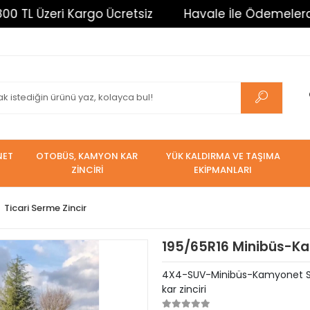
eri Kargo Ücretsiz
Havale İle Ödemelerde %3 İndi
NET
OTOBÜS, KAMYON KAR
YÜK KALDIRMA VE TAŞIMA
ZİNCİRİ
EKİPMANLARI
Ticari Serme Zincir
195/65R16 Minibüs-Kam
4X4-SUV-Minibüs-Kamyonet Serm
kar zinciri