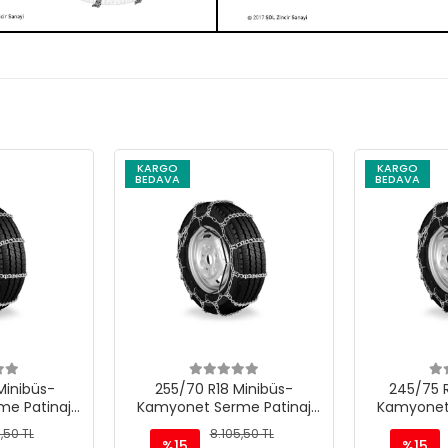
KARGO
KARGO
BEDAVA
BEDAVA
Minibüs-
245/75 R17.5 Minibüs-
225/95 
e Patinaj
Kamyonet Serme Patinaj
Kamyonet
 M220
Zinciri - M220
Zinc
,50 TL
8.105,50 TL
%15
%15