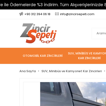
melerde %3 İndirim. Tüm Alışverişlerinizde 800 TL Üz
+90 312 394 06 18
info@zincirsepeti.com
SUV, MİNİBÜS VE KAMYO
OTOMOBİL KAR ZİNCİRLERİ
KAR ZİNCİRLERİ
Ana Sayfa
SUV, Minibüs ve Kamyonet Kar Zincirleri