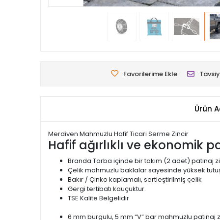
Favorilerime Ekle
Tavsiy
Ürün A
Merdiven Mahmuzlu Hafif Ticari Serme Zincir
Hafif ağırlıklı ve ekonomik pat
Branda Torba içinde bir takım (2 adet) patinaj zi
Çelik mahmuzlu baklalar sayesinde yüksek tutuş
Bakır / Çinko kaplamalı, sertleştirilmiş çelik
Gergi tertibatı kauçuktur.
TSE Kalite Belgelidir
6 mm burgulu, 5 mm “V” bar mahmuzlu patinaj zi