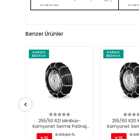
Benzer Ürünler
KARGO
KARGO
BEDAVA
BEDAVA
üs-
255/60 R20 Minibüs-
255/70 R18 
tinaj
Kamyonet Serme Patinaj
Kamyonet Serm
Zinciri - M220
Zinciri -
L
8.105,50 TL
8.105
%15
%15