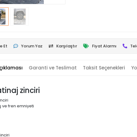
e Et
Yorum Yaz
Karşılaştır
Fiyat Alarmı
Tel
çıklaması
Garanti ve Teslimat
Taksit Seçenekleri
Yo
inaj zinciri
nciri
 ve fren emniyeti
nciri