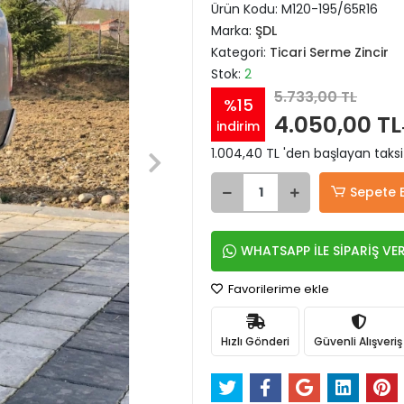
Ürün Kodu:
M120-195/65R16
Marka:
ŞDL
Kategori:
Ticari Serme Zincir
Stok:
2
5.733,00 TL
%15
4.050,00 TL
indirim
1.004,40 TL 'den başlayan taksi
Sepete 
WHATSAPP İLE SİPARİŞ VE
Favorilerime ekle
Hızlı Gönderi
Güvenli Alışveriş