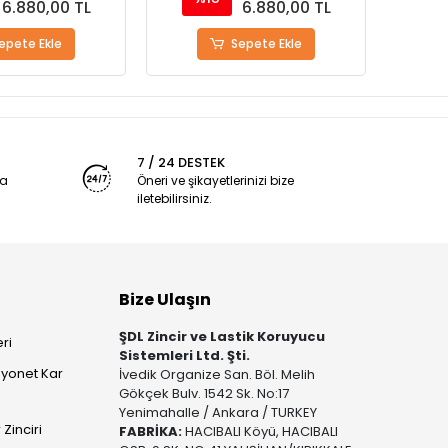
6.880,00 TL
6.880,00 TL
epete Ekle
Sepete Ekle
7 / 24 DESTEK
ya
Öneri ve şikayetlerinizi bize
iletebilirsiniz.
Bize Ulaşın
ŞDL Zincir ve Lastik Koruyucu
ri
Sistemleri Ltd. Şti.
yonet Kar
İvedik Organize San. Böl. Melih
Gökçek Bulv. 1542 Sk. No:17
Yenimahalle / Ankara / TURKEY
Zinciri
FABRİKA:
HACIBALI Köyü, HACIBALI