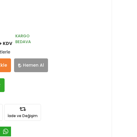
KARGO
BEDAVA
+ KDV
tlerle
Ekle
Hemen Al
R
İade ve Değişim