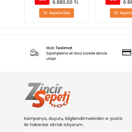
0 TL
6.880,00 TL
6.8
Sepete Ekle
Sepete
Hızlı Teslimat
Siparişleriniz en kısa sürede elinize
ulaşır.
Kampanya, duyuru, bilgilendirmelerden e-posta
ile haberdar olmak istiyorum.