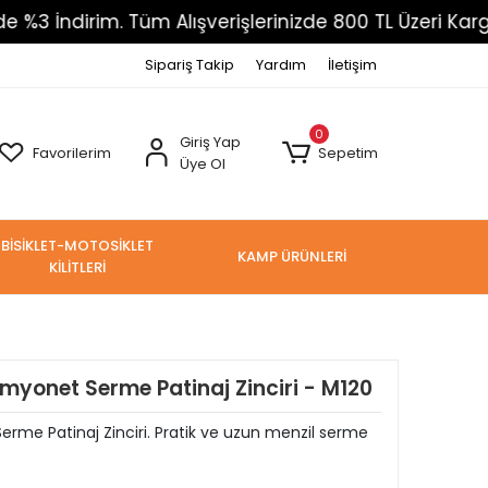
rim. Tüm Alışverişlerinizde 800 TL Üzeri Kargo Ücrets
Sipariş Takip
Yardım
İletişim
0
Giriş Yap
Favorilerim
Sepetim
Üye Ol
BİSİKLET-MOTOSİKLET
KAMP ÜRÜNLERİ
KİLİTLERİ
yonet Serme Patinaj Zinciri - M120
e Patinaj Zinciri. Pratik ve uzun menzil serme