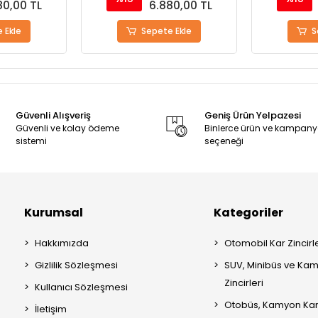
80,00 TL
6.880,00 TL
 Ekle
Sepete Ekle
S
Güvenli Alışveriş
Geniş Ürün Yelpazesi
Güvenli ve kolay ödeme
Binlerce ürün ve kampan
sistemi
seçeneği
Kurumsal
Kategoriler
Hakkımızda
Otomobil Kar Zincirle
Gizlilik Sözleşmesi
SUV, Minibüs ve Kam
Zincirleri
Kullanıcı Sözleşmesi
Otobüs, Kamyon Kar 
İletişim