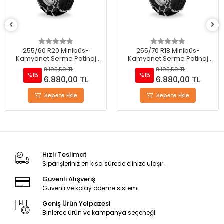
255/60 R20 Minibüs-
255/70 R18 Minibüs-
Kamyonet Serme Patinaj
Kamyonet Serme Patinaj
Zinciri - M220
Zinciri - M220
8.105,50 TL
8.105,50 TL
%15
%15
6.880,00 TL
6.880,00 TL
Sepete Ekle
Sepete Ekle
Hızlı Teslimat
Siparişleriniz en kısa sürede elinize ulaşır.
Güvenli Alışveriş
Güvenli ve kolay ödeme sistemi
Geniş Ürün Yelpazesi
Binlerce ürün ve kampanya seçeneği