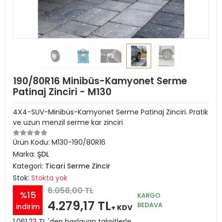
190/80R16 Minibüs-Kamyonet Serme
Patinaj Zinciri - M130
4X4-SUV-Minibüs-Kamyonet Serme Patinaj Zinciri. Pratik
ve uzun menzil serme kar zinciri
Ürün Kodu:
M130-190/80R16
Marka:
ŞDL
Kategori:
Ticari Serme Zincir
Stok:
Stokta yok
6.058,00 TL
%15
KARGO
4.279,17 TL
BEDAVA
indirim
+ KDV
1.061,23 TL 'den başlayan taksitlerle