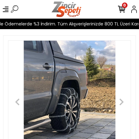
0
e Ödemelerde %3 İndirim. Tüm Alışverişlerinizde 800 TL Üzeri Karg