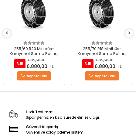
255/60 R20 Minibüs-
255/70 R18 Minibüs-
Kamyonet Serme Patinaj
Kamyonet Serme Patinaj
Zinciri - M220
Zinciri - M220
8.105,50 TL
8.105,50 TL
%15
%15
6.880,00 TL
6.880,00 TL
Sepete Ekle
Sepete Ekle
Hızlı Teslimat
Siparişleriniz en kısa sürede elinize ulaşır.
Güvenli Alışveriş
Güvenli ve kolay ödeme sistemi