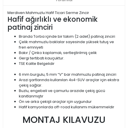
Merdiven Mahmuzlu Hafif Ticari Serme Zincir
Hafif ağırlıklı ve ekonomik
patinaj zinciri
Branda Torba içinde bir takım (2 adet) patinaj zinciri
Çelik mahmuzlu baklalar sayesinde yüksek tutuş ve
fren emniyeti
Bakır / Çinko kaplamalı, sertleştirilmiş çelik
Gergi tertibatı kauçuktur.
TSE Kalite Belgelidir
6 mm burgulu, 5 mm “V” bar mahmuzlu patinaj zinciri
Arazi şartlarında kullanılan 4x4-SUV araçlar için ekstra
çekiş sağlar.
Buzlu, engebeli ve çamurlu arazide çekiş gücü
kanıtlanmıştır
Ön ve arka çekişli araçlar için uygundur
Hafif kamyonlarda off-road kullanımı mükemmeldir
MONTAJ KILAVUZU