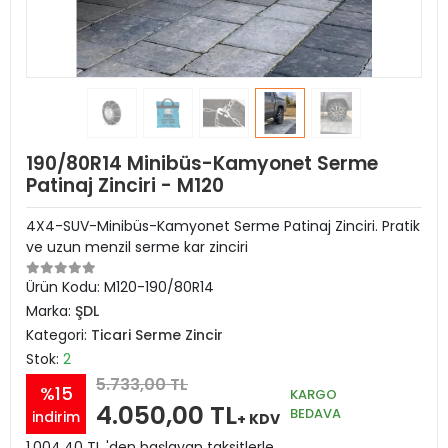
190/80R14 Minibüs-Kamyonet Serme
Patinaj Zinciri - M120
4X4-SUV-Minibüs-Kamyonet Serme Patinaj Zinciri. Pratik
ve uzun menzil serme kar zinciri
Ürün Kodu:
M120-190/80R14
Marka:
ŞDL
Kategori:
Ticari Serme Zincir
Stok:
2
5.733,00 TL
%15
KARGO
4.050,00 TL
BEDAVA
indirim
+ KDV
1.004,40 TL 'den başlayan taksitlerle