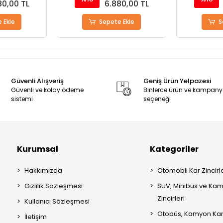
80,00 TL
6.880,00 TL
 Ekle
Sepete Ekle
S
Güvenli Alışveriş
Geniş Ürün Yelpazesi
Güvenli ve kolay ödeme
Binlerce ürün ve kampan
sistemi
seçeneği
Kurumsal
Kategoriler
Hakkımızda
Otomobil Kar Zincirle
Gizlilik Sözleşmesi
SUV, Minibüs ve Kam
Zincirleri
Kullanıcı Sözleşmesi
Otobüs, Kamyon Kar 
İletişim