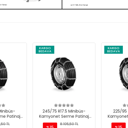
KARGO
KARGO
BEDAVA
BEDAVA
Minibüs-
245/75 R17.5 Minibüs-
225/95 
e Patinaj
Kamyonet Serme Patinaj
Kamyonet
 M220
Zinciri - M220
Zinc
,50 TL
8.105,50 TL
%15
%15