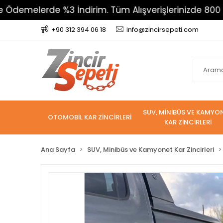
erde %3 İndirim. Tüm Alışverişlerinizde 800 TL Üzeri
+90 312 394 06 18
info@zincirsepeti.com
SUV, MİNİBÜS VE KAMYO
OTOMOBİL KAR ZİNCİRLERİ
KAR ZİNCİRLERİ
Ana Sayfa
SUV, Minibüs ve Kamyonet Kar Zincirleri