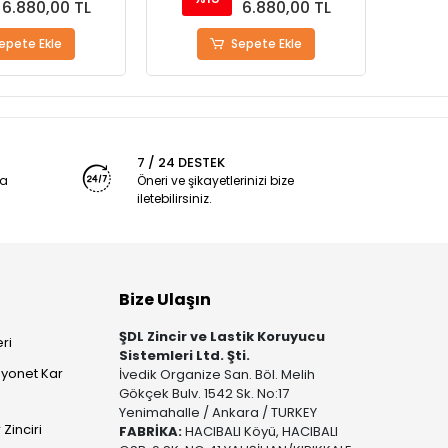
6.880,00 TL
6.880,00 TL
epete Ekle
Sepete Ekle
7 / 24 DESTEK
ya
Öneri ve şikayetlerinizi bize
iletebilirsiniz.
Bize Ulaşın
ŞDL Zincir ve Lastik Koruyucu
ri
Sistemleri Ltd. Şti.
yonet Kar
İvedik Organize San. Böl. Melih
Gökçek Bulv. 1542 Sk. No:17
Yenimahalle / Ankara / TURKEY
Zinciri
FABRİKA:
HACIBALI Köyü, HACIBALI