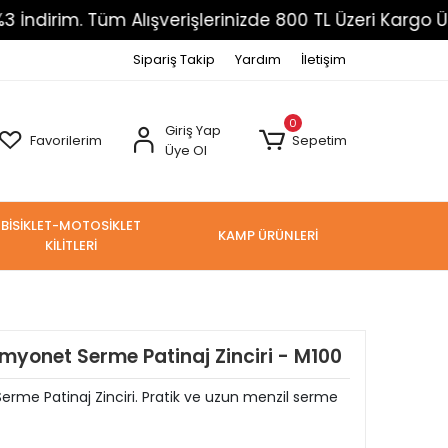
 Tüm Alışverişlerinizde 800 TL Üzeri Kargo Ücretsiz
Sipariş Takip
Yardım
İletişim
0
Giriş Yap
Favorilerim
Sepetim
Üye Ol
BİSİKLET-MOTOSİKLET
KAMP ÜRÜNLERİ
KİLİTLERİ
yonet Serme Patinaj Zinciri - M100
e Patinaj Zinciri. Pratik ve uzun menzil serme