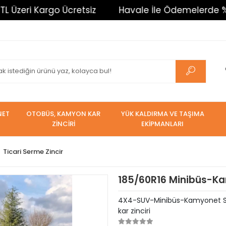
 Kargo Ücretsiz
Havale İle Ödemelerde %3 İndirim.
NET
OTOBÜS, KAMYON KAR
YÜK KALDIRMA VE TAŞIMA
ZİNCİRİ
EKİPMANLARI
Ticari Serme Zincir
185/60R16 Minibüs-Kam
4X4-SUV-Minibüs-Kamyonet Serm
kar zinciri