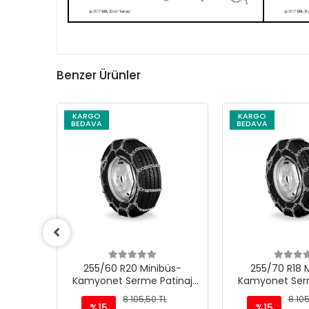
Benzer Ürünler
KARGO
KARGO
BEDAVA
BEDAVA
üs-
255/60 R20 Minibüs-
255/70 R18 
tinaj
Kamyonet Serme Patinaj
Kamyonet Serm
Zinciri - M220
Zinciri -
L
8.105,50 TL
8.105
%15
%15