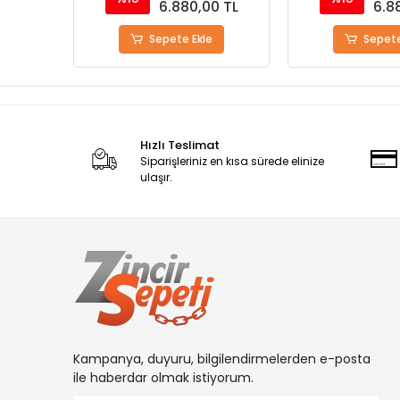
0 TL
6.880,00 TL
6.8
Sepete Ekle
Sepete
Hızlı Teslimat
Siparişleriniz en kısa sürede elinize
ulaşır.
Kampanya, duyuru, bilgilendirmelerden e-posta
ile haberdar olmak istiyorum.