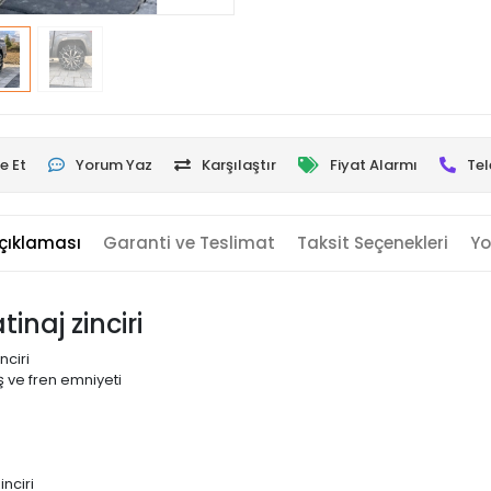
e Et
Yorum Yaz
Karşılaştır
Fiyat Alarmı
Tel
çıklaması
Garanti ve Teslimat
Taksit Seçenekleri
Yo
inaj zinciri
nciri
 ve fren emniyeti
nciri