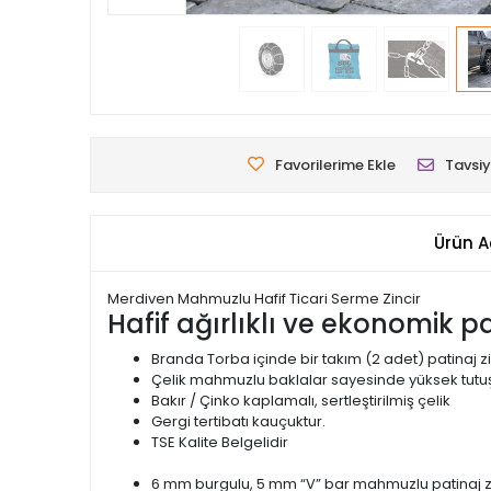
Favorilerime Ekle
Tavsiy
Ürün A
Merdiven Mahmuzlu Hafif Ticari Serme Zincir
Hafif ağırlıklı ve ekonomik pat
Branda Torba içinde bir takım (2 adet) patinaj zi
Çelik mahmuzlu baklalar sayesinde yüksek tutuş
Bakır / Çinko kaplamalı, sertleştirilmiş çelik
Gergi tertibatı kauçuktur.
TSE Kalite Belgelidir
6 mm burgulu, 5 mm “V” bar mahmuzlu patinaj zi