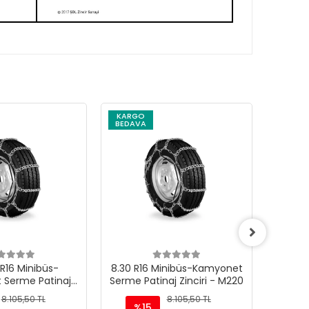
KARGO
KARG
BEDAVA
BEDAV
R16 Minibüs-
8.30 R16 Minibüs-Kamyonet
8.25 R
 Serme Patinaj
Serme Patinaj Zinciri - M220
Serme P
iri - M220
8.105,50 TL
8.105,50 TL
%15
%