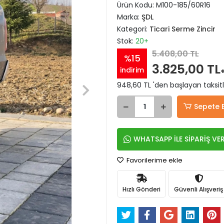
Ürün Kodu:
M100-185/60R16
Marka:
ŞDL
Kategori:
Ticari Serme Zincir
Stok:
20+
5.408,00 TL
%15
3.825,00 TL
indirim
948,60 TL 'den başlayan taksitl
Sepete 
WHATSAPP İLE SİPARİŞ VE
Favorilerime ekle
Hızlı Gönderi
Güvenli Alışveriş