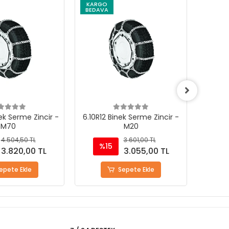
KARGO
KARG
BEDAVA
BEDAV
ek Serme Zincir -
6.10R12 Binek Serme Zincir -
7.00R9
M70
M20
4.504,50 TL
3.601,00 TL
%15
%
3.820,00 TL
3.055,00 TL
epete Ekle
Sepete Ekle