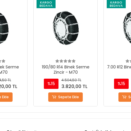
KARGO
KARGO
BEDAVA
BEDAVA
nek Serme
190/80 R14 Binek Serme
7.00 R12 Bin
 M70
Zincir - M70
4,50 TL
4.504,50 TL
%15
%15
20,00 TL
3.820,00 TL
 Ekle
Sepete Ekle
S