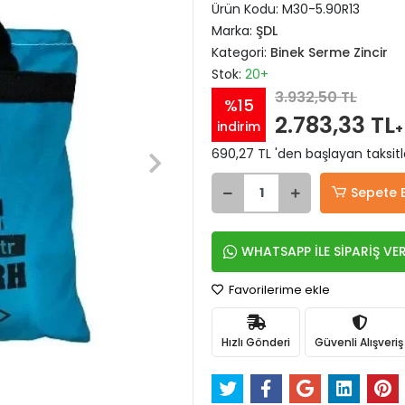
Ürün Kodu:
M30-5.90R13
Marka:
ŞDL
Kategori:
Binek Serme Zincir
Stok:
20+
3.932,50 TL
%15
2.783,33 TL
indirim
+
690,27 TL 'den başlayan taksitl
Sepete 
WHATSAPP İLE SİPARİŞ VE
Favorilerime ekle
Hızlı Gönderi
Güvenli Alışveriş