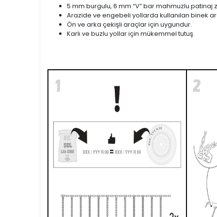
5 mm burgulu, 6 mm “V” bar mahmuzlu patinaj zi
Arazide ve engebeli yollarda kullanılan binek ara
Ön ve arka çekişli araçlar için uygundur.
Karlı ve buzlu yollar için mükemmel tutuş.