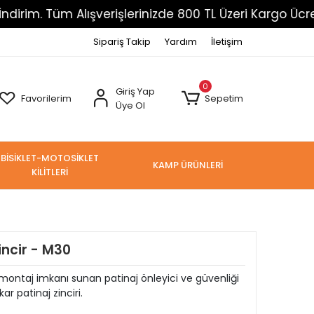
üm Alışverişlerinizde 800 TL Üzeri Kargo Ücretsiz
Sipariş Takip
Yardım
İletişim
0
Giriş Yap
Favorilerim
Sepetim
Üye Ol
BİSİKLET-MOTOSİKLET
KAMP ÜRÜNLERİ
KİLİTLERİ
incir - M30
ı montaj imkanı sunan patinaj önleyici ve güvenliği
 patinaj zinciri.