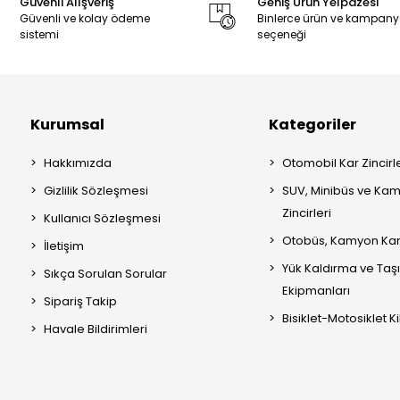
Güvenli Alışveriş
Geniş Ürün Yelpazesi
Güvenli ve kolay ödeme
Binlerce ürün ve kampan
sistemi
seçeneği
Kurumsal
Kategoriler
Hakkımızda
Otomobil Kar Zincirle
Gizlilik Sözleşmesi
SUV, Minibüs ve Kam
Zincirleri
Kullanıcı Sözleşmesi
Otobüs, Kamyon Kar 
İletişim
Yük Kaldırma ve Ta
Sıkça Sorulan Sorular
Ekipmanları
Sipariş Takip
Bisiklet-Motosiklet Kil
Havale Bildirimleri