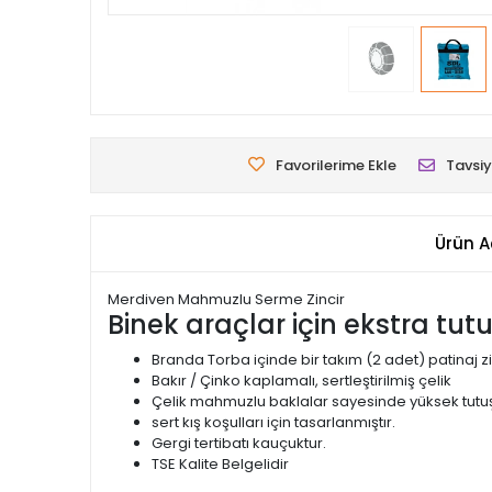
Favorilerime Ekle
Tavsiy
Ürün A
Merdiven Mahmuzlu Serme Zincir
Binek araçlar için ekstra tut
Branda Torba içinde bir takım (2 adet) patinaj zi
Bakır / Çinko kaplamalı, sertleştirilmiş çelik
Çelik mahmuzlu baklalar sayesinde yüksek tutuş
sert kış koşulları için tasarlanmıştır.
Gergi tertibatı kauçuktur.
TSE Kalite Belgelidir