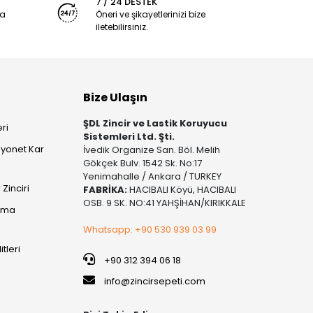
7 / 24 DESTEK
ya
Öneri ve şikayetlerinizi bize
iletebilirsiniz.
Bize Ulaşın
ŞDL Zincir ve Lastik Koruyucu
ri
Sistemleri Ltd. Şti.
yonet Kar
İvedik Organize San. Böl. Melih
Gökçek Bulv. 1542 Sk. No:17
Yenimahalle / Ankara / TURKEY
Zinciri
FABRİKA:
HACIBALI Köyü, HACIBALI
OSB. 9 SK. NO:41 YAHŞİHAN/KIRIKKALE
şıma
Whatsapp: +90 530 939 03 99
itleri
+90 312 394 06 18
info@zincirsepeti.com