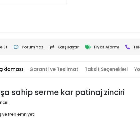
e Et
Yorum Yaz
Karşılaştır
Fiyat Alarmı
Tel
çıklaması
Garanti ve Teslimat
Taksit Seçenekleri
Yo
uşa sahip serme kar patinaj zinciri
nciri
 ve fren emniyeti