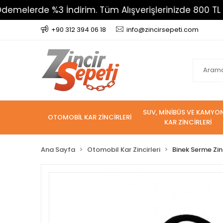
de %3 İndirim. Tüm Alışverişlerinizde 800 TL Üzeri Ka
+90 312 394 06 18
info@zincirsepeti.com
SUV, MİNİBÜS VE KAMYO
OTOMOBİL KAR ZİNCİRLERİ
KAR ZİNCİRLERİ
Ana Sayfa
Otomobil Kar Zincirleri
Binek Serme Zin