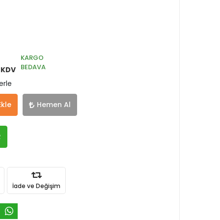
KARGO
BEDAVA
 KDV
erle
Ekle
Hemen Al
R
İade ve Değişim