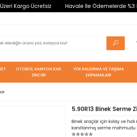
rgo Ücretsiz
Havale İle Ödemelerde %3 İndirim. T
NET
OTOBÜS, KAMYON KAR
YÜK KALDIRMA VE TAŞIMA
ZİNCİRİ
EKİPMANLARI
cir
5.90R13 Binek Serme Z
Binek araçlar için kolay ve hızl
kanıtlanmış serme mahmuzlu kar