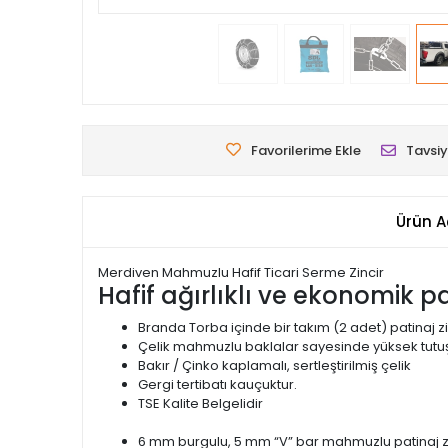
Favorilerime Ekle
Tavsiy
Ürün A
Merdiven Mahmuzlu Hafif Ticari Serme Zincir
Hafif ağırlıklı ve ekonomik pat
Branda Torba içinde bir takım (2 adet) patinaj zi
Çelik mahmuzlu baklalar sayesinde yüksek tutuş
Bakır / Çinko kaplamalı, sertleştirilmiş çelik
Gergi tertibatı kauçuktur.
TSE Kalite Belgelidir
6 mm burgulu, 5 mm “V” bar mahmuzlu patinaj zi