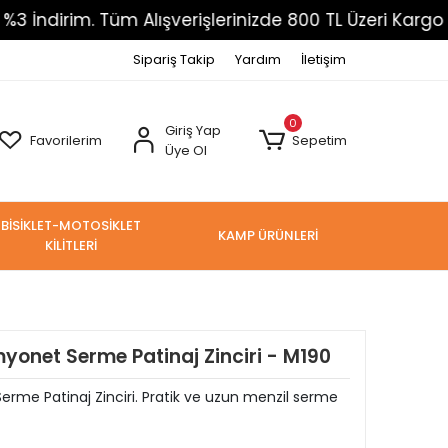
m. Tüm Alışverişlerinizde 800 TL Üzeri Kargo Ücretsiz
Sipariş Takip
Yardım
İletişim
0
Giriş Yap
Favorilerim
Sepetim
Üye Ol
BİSİKLET-MOTOSİKLET
KAMP ÜRÜNLERİ
KİLİTLERİ
yonet Serme Patinaj Zinciri - M190
e Patinaj Zinciri. Pratik ve uzun menzil serme