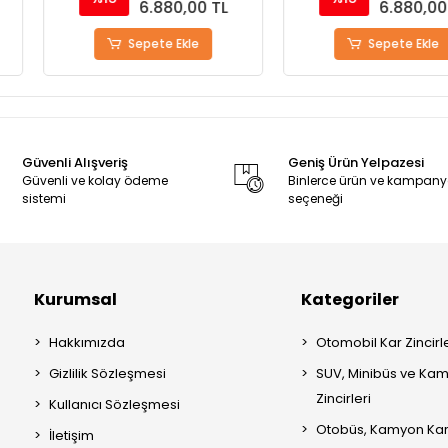
80,00 TL
6.880,00 TL
 Ekle
Sepete Ekle
S
Güvenli Alışveriş
Geniş Ürün Yelpazesi
Güvenli ve kolay ödeme
Binlerce ürün ve kampan
sistemi
seçeneği
Kurumsal
Kategoriler
Hakkımızda
Otomobil Kar Zincirle
Gizlilik Sözleşmesi
SUV, Minibüs ve Kam
Zincirleri
Kullanıcı Sözleşmesi
Otobüs, Kamyon Kar 
İletişim