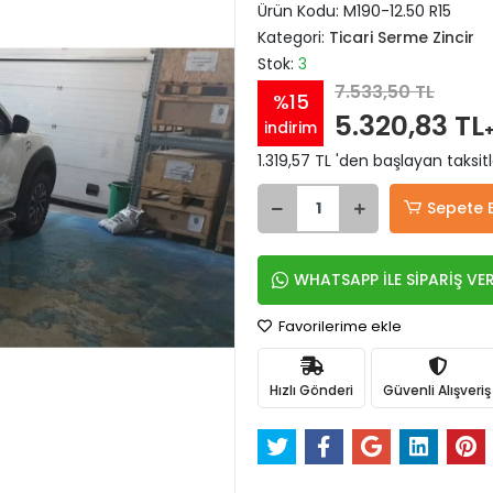
Ürün Kodu:
M190-12.50 R15
Kategori:
Ticari Serme Zincir
Stok:
3
7.533,50 TL
%15
5.320,83 TL
indirim
1.319,57 TL 'den başlayan taksitl
Sepete 
WHATSAPP İLE SİPARİŞ VE
Favorilerime ekle
Hızlı Gönderi
Güvenli Alışveriş