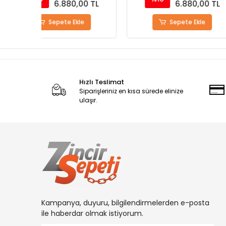
0 TL
6.880,00 TL
6.8
Sepete Ekle
Sepete
Hızlı Teslimat
Siparişleriniz en kısa sürede elinize
ulaşır.
Kampanya, duyuru, bilgilendirmelerden e-posta
ile haberdar olmak istiyorum.