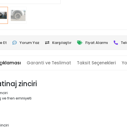
e Et
Yorum Yaz
Karşılaştır
Fiyat Alarmı
Tel
çıklaması
Garanti ve Teslimat
Taksit Seçenekleri
Yo
inaj zinciri
nciri
 ve fren emniyeti
nciri