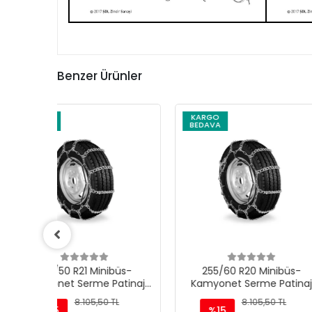
Benzer Ürünler
KARGO
KARGO
BEDAVA
BEDAVA
üs-
255/60 R20 Minibüs-
255/70 R18 
tinaj
Kamyonet Serme Patinaj
Kamyonet Serm
Zinciri - M220
Zinciri -
L
8.105,50 TL
8.105
%15
%15