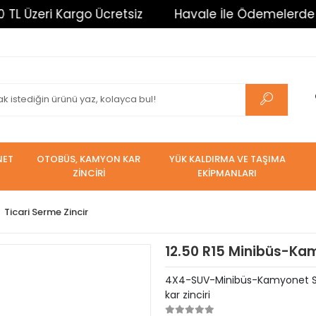
i Kargo Ücretsiz
Havale İle Ödemelerde %3 İndiri
NET
OTOBÜS, KAMYON KAR
YÜK KALDIRMA VE TAŞIMA
ZİNCİRİ
EKİPMANLARI
Ticari Serme Zincir
12.50 R15 Minibüs-Kam
4X4-SUV-Minibüs-Kamyonet Serm
kar zinciri