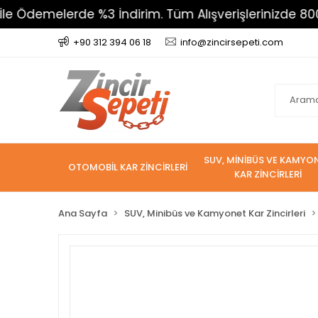
elerde %3 İndirim. Tüm Alışverişlerinizde 800 TL Üzer
+90 312 394 06 18
info@zincirsepeti.com
SUV, MİNİBÜS VE KAMYO
OTOMOBİL KAR ZİNCİRLERİ
KAR ZİNCİRLERİ
Ana Sayfa
SUV, Minibüs ve Kamyonet Kar Zincirleri