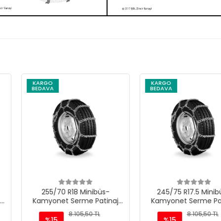
KARGO
KARGO
BEDAVA
BEDAVA
Minibüs-
245/75 R17.5 Minibüs-
225/95 
e Patinaj
Kamyonet Serme Patinaj
Kamyonet
 M220
Zinciri - M220
Zinc
,50 TL
8.105,50 TL
%15
%15