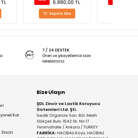
6.880,00 TL
6.880,00 TL
epete Ekle
Sepete Ekle
7 / 24 DESTEK
ya
Öneri ve şikayetlerinizi bize
iletebilirsiniz.
Bize Ulaşın
ŞDL Zincir ve Lastik Koruyucu
ri
Sistemleri Ltd. Şti.
yonet Kar
İvedik Organize San. Böl. Melih
Gökçek Bulv. 1542 Sk. No:17
Yenimahalle / Ankara / TURKEY
Zinciri
FABRİKA:
HACIBALI Köyü, HACIBALI