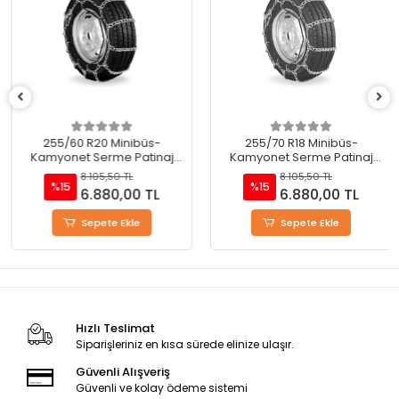
255/60 R20 Minibüs-
255/70 R18 Minibüs-
Kamyonet Serme Patinaj
Kamyonet Serme Patinaj
Zinciri - M220
Zinciri - M220
8.105,50 TL
8.105,50 TL
%15
%15
6.880,00 TL
6.880,00 TL
Sepete Ekle
Sepete Ekle
Hızlı Teslimat
Siparişleriniz en kısa sürede elinize ulaşır.
Güvenli Alışveriş
Güvenli ve kolay ödeme sistemi