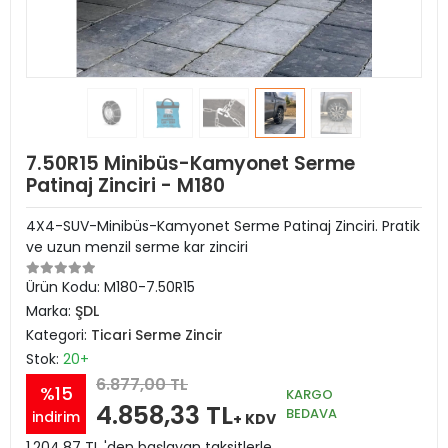
7.50R15 Minibüs-Kamyonet Serme
Patinaj Zinciri - M180
4X4-SUV-Minibüs-Kamyonet Serme Patinaj Zinciri. Pratik
ve uzun menzil serme kar zinciri
Ürün Kodu:
M180-7.50R15
Marka:
ŞDL
Kategori:
Ticari Serme Zincir
Stok:
20+
6.877,00 TL
%15
KARGO
4.858,33 TL
BEDAVA
indirim
+ KDV
1.204,87 TL 'den başlayan taksitlerle