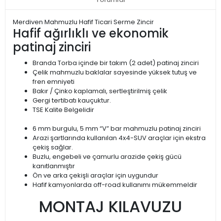
Merdiven Mahmuzlu Hafif Ticari Serme Zincir
Hafif ağırlıklı ve ekonomik
patinaj zinciri
Branda Torba içinde bir takım (2 adet) patinaj zinciri
Çelik mahmuzlu baklalar sayesinde yüksek tutuş ve
fren emniyeti
Bakır / Çinko kaplamalı, sertleştirilmiş çelik
Gergi tertibatı kauçuktur.
TSE Kalite Belgelidir
6 mm burgulu, 5 mm “V” bar mahmuzlu patinaj zinciri
Arazi şartlarında kullanılan 4x4-SUV araçlar için ekstra
çekiş sağlar.
Buzlu, engebeli ve çamurlu arazide çekiş gücü
kanıtlanmıştır
Ön ve arka çekişli araçlar için uygundur
Hafif kamyonlarda off-road kullanımı mükemmeldir
MONTAJ KILAVUZU